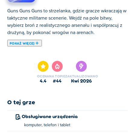
Guns Guns Guns to strzelanka, gdzie gracze wkraczają w
taktyczne militarne scenerie. Wejdź na pole bitwy,
wybierz broń z realistycznego arsenału i współpracuj z
drużyną, by pokonać wrogów na arenach.
POKAŻ WIĘCEJ
Broń to gra liczbowa, w której Twoja misja jest prosta –
zarabiaj więcej pieniędzy i ulepszaj swoją broń! Zacznij
od podstawowego wyposażenia, wybierz odpowiednie
ścieżki, aby zwiększyć dochody i rozwalaj potwory na
OCENA
NA TOPIE
ZAKTUALIZOWANO
końcu każdego poziomu. Ulepszaj broń, strzelaj i
4.4
#44
kwi 2026
obserwuj, jak Twoja siła ognia rośnie z każdą rundą.
Gotowy na gromadzenie gotówki i zbudowanie
potężnego arsenału?
O tej grze
Jak grać w Guns Guns Guns?
Obsługiwane urządzenia
komputer, telefon i tablet
Użyj A/D, strzałek w prawo/w lewo lub joysticka, aby się
poruszać. Kliknij, aby strzelić!