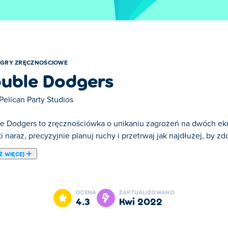
GRY ZRĘCZNOŚCIOWE
uble Dodgers
Pelican Party Studios
e Dodgers to zręcznościówka o unikaniu zagrożeń na dwóch ekr
i naraz, precyzyjnie planuj ruchy i przetrwaj jak najdłużej, by z
Ż WIĘCEJ
le Dodgers jest jedną z naszych ulubionych gier w kategorii: 
OCENA
ZAKTUALIZOWANO
4.3
kwi 2022