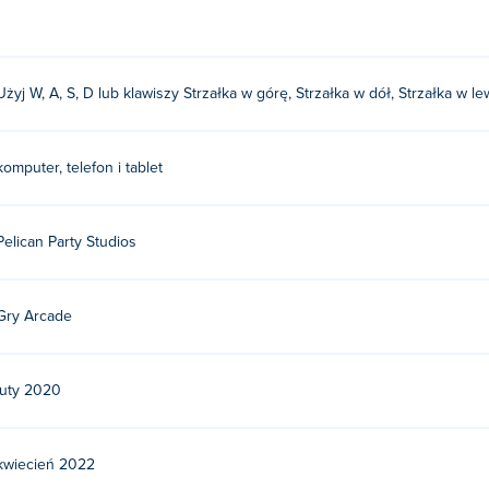
Użyj W, A, S, D lub klawiszy Strzałka w górę, Strzałka w dół, Strzałka w l
komputer, telefon i tablet
Pelican Party Studios
Gry Arcade
luty 2020
kwiecień 2022