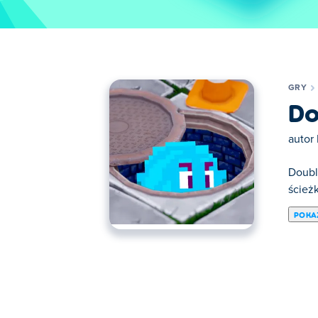
GRY
Do
autor
Doubl
ścieżk
POKA
Tutaj możesz grać w Double Dodgers. Doub