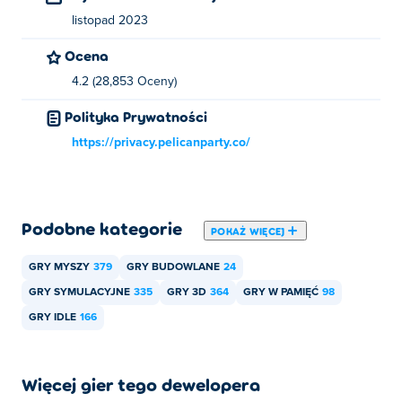
Czy mogę grać w Stack City na urządzeniach
listopad 2023
mobilnych i komputerach?
Ocena
W Stack City można grać na komputerze i urządzeniach
4.2 (28,853 Oceny)
mobilnych, takich jak telefony i tablety.
Polityka Prywatności
https://privacy.pelicanparty.co/
Podobne kategorie
POKAŻ WIĘCEJ
GRY MYSZY
379
GRY BUDOWLANE
24
GRY SYMULACYJNE
335
GRY 3D
364
GRY W PAMIĘĆ
98
GRY IDLE
166
Więcej gier tego dewelopera