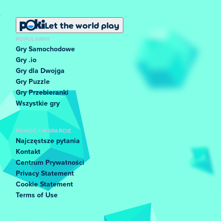
Let the world play
POPULARNY
Gry Samochodowe
Gry .io
Gry dla Dwojga
Gry Puzzle
Gry Przebieranki
Wszystkie gry
POMOC I WSPARCIE
Najczęstsze pytania
Kontakt
Centrum Prywatności
Privacy Statement
Cookie Statement
Terms of Use