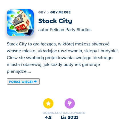
GRY
GRY MERGE
Stack City
autor
Pelican Party Studios
Stack City to gra łącząca, w której możesz stworzyć
własne miasto, układając rusztowania, sklepy i budynki!
Ciesz się swobodą projektowania swojego idealnego
miasta i obserwuj, jak każdy budynek generuje
pieniądze,...
POKAŻ WIĘCEJ
Stack City to gra łącząca, w której możesz stworzyć
własne miasto, układając rusztowania, sklepy i budynki!
Ciesz się swobodą projektowania swojego idealnego
miasta i obserwuj, jak każdy budynek generuje
OCENA
ZAKTUALIZOWANO
pieniądze, dzięki którym możesz odkrywać nowe ziemie
4.2
lis 2023
i kupować więcej rusztowań! Po prostu przeciągnij i