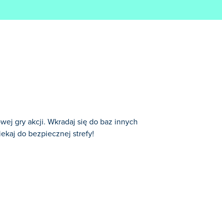
wej gry akcji. Wkradaj się do baz innych
iekaj do bezpiecznej strefy!
y i dodawać je do swojej bazy. Każdy z
 8 postaci
, więc im więcej ich posiadasz,