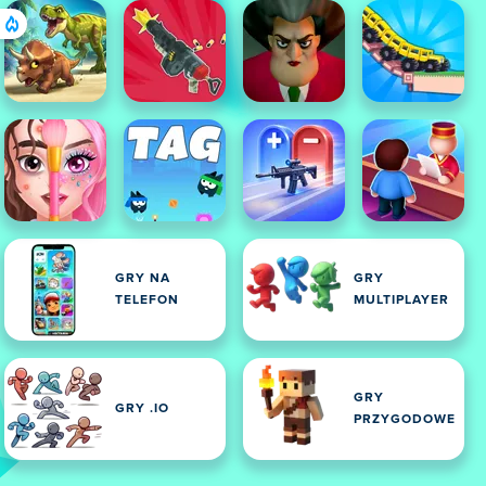
GRY NA
GRY
TELEFON
MULTIPLAYER
GRY
GRY .IO
PRZYGODOWE