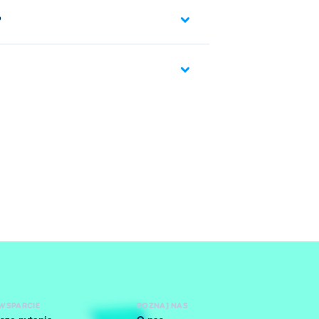
 twoją pozycję z pozycją trafionego gracza.
?
zasowe.
mmy.
pić.
bijanie skrzyni za dodatkowe pieniądze.
, wspinaczkę po platformach, obronę
zę przed rabusiami.
WSPARCIE
POZNAJ NAS
ników. Ulepszaj swoją prędkość i wysokość