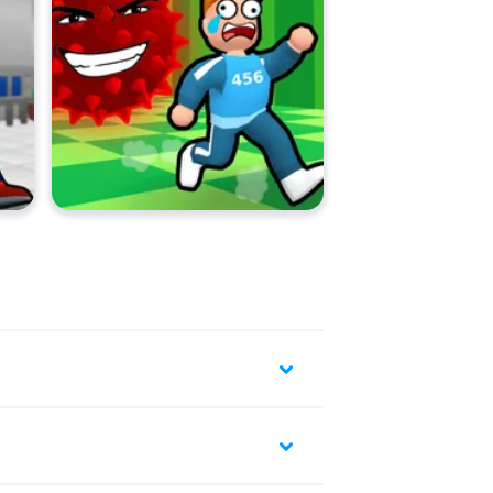
 im widok.
a graczy pszczoły i odwraca ich sterowanie.
liwuje graczy w niebo.
 graczowi widok na krótki czas.
tuje innego gracza w losowe miejsce na
za gracza do rozmiaru mrówki.
 graczy w miejscu.
portale, między którymi można się
tować.
otwicami, aby uwięzić innego gracza.
aczy hakiem i przyciąga ich do ciebie.
twoją bazę z dowolnego miejsca na mapie.
ksplozję, która odrzuca pobliskich graczy.
 fałszywą kopię twojej postaci, do której
się teleportować.
 że jesteś prawie niewidzialny na krótki czas.