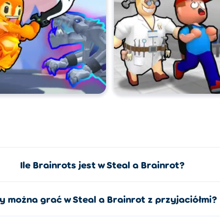
Zwykły
zasłania
Zwykły
Nasyła n
Zwykły
Wystrze
Zwykły
Zasłania
Telepor
Niepospolity
świecie.
Niepospolity
Zmniejs
Rzadki
Zamraża
Tworzy 
Rzadki
telepor
Rzadki
Rzuca k
Epicki
Łapie gr
Epicki
Zamyka 
Ile Brainrots jest w Steal a Brainrot?
Epicki
Tworzy e
Upuszcza
Epicki
możesz 
y można grać w Steal a Brainrot z przyjaciółmi?
Legendarny
Sprawia,