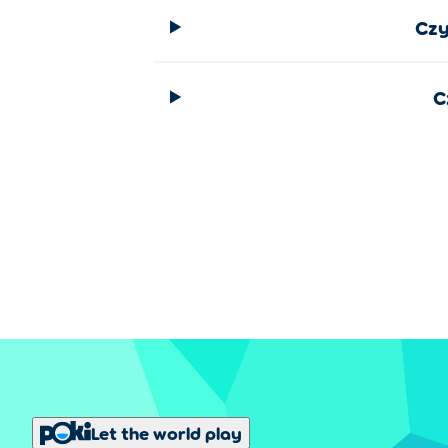
Pistolet Zamieniający
Czy
Funkcje
Steal a Brainrot zawiera 8 skórek, sposob
C
Skórki:
Odblokuj 8 skórek postaci 
Maszyna do fuzji:
Połącz 2 lub wi
Odrodzenie:
Stracisz całą gotówk
Wydarzenia:
Wydarzenia czasowe r
Gracze mogą zostawić swoje bazy
Światy Steal a Brainrot
Steal a Brainrot ma 6 światów
, które zm
wieży, wyścigi po mostach i wznoszącą si
Tryb Klasyczny:
To podstawowa gra
Let the world play
Świat Strażników:
Wspinaj się po 