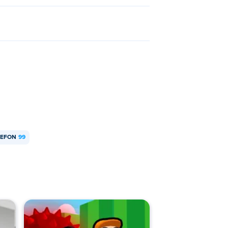
nia
, od zwykłych Brainrotów, takich jak
 Rzadsze Brainroty zarabiają więcej
 także
używać sprzętu podczas kradzieży
.
LEFON
99
nej strefie
. Dodatkowe przedmioty mogą
e
aczom mocniejszego plaskacza i sprawia, że się
ą.
 że gracze kręcą się w głowie, i częściowo