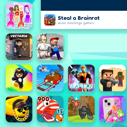
Steal a Brainrot
autor emolingo games