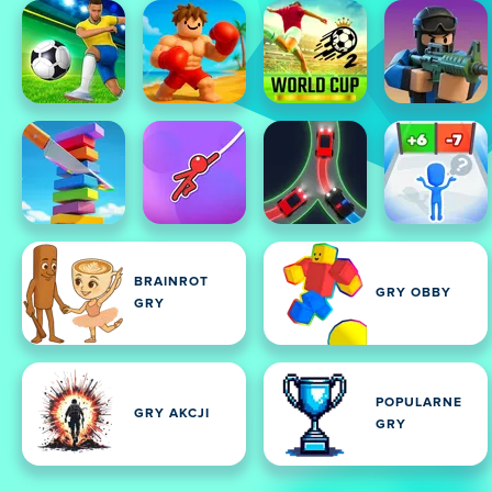
BRAINROT
GRY OBBY
GRY
POPULARNE
GRY AKCJI
GRY