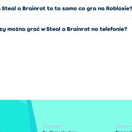
Legendarny
Zamienia
 Steal a Brainrot to to samo co gra na Robloxie
y na łączenie Brainrotów, nagrody za odrodzenie i wydarzenia c
zy można grać w Steal a Brainrot na telefonie?
w bezpiecznej strefie, w tym Sigma Boy, Sigma Girl i Spider Sa
ęcej Brainrotów, aby odblokować postacie, których nie można ku
ę, aby odblokować nowe przedmioty w sklepie i większe bazy.
ozpoczynają się co kilka godzin i dodają zadania, takie jak roz
 otwarte podczas wykonywania tych zadań!
ieniają sposób zbierania Brainrotów. Obejmują one kradzież baz
ę lawę.
, w której zaczynasz. Kradnij od innych graczy i chroń swoją ba
POPULARNY
POMOC I 
platformach, aby dotrzeć do cennych Brainrotów, unikając straż