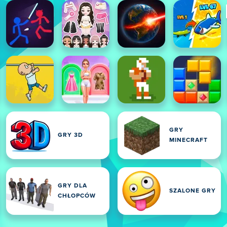
GRY
GRY 3D
MINECRAFT
GRY DLA
SZALONE GRY
CHŁOPCÓW