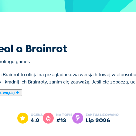
eal a Brainrot
olingo games
a Brainrot to oficjalna przeglądarkowa wersja hitowej wieloosobo
 i kradnij ich Brainroty, zanim cię zauważą. Jeśli cię zobaczą, uc
Ż WIĘCEJ
t
azę. Po opuszczeniu bezpiecznej strefy możesz kupować Brainrot
OCENA
NA TOPIE
ZAKTUALIZOWANO
żesz wydać na sprzęt i inne Brainroty.
Standardowa baza mieści
4.2
#13
lip 2026