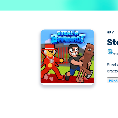
GRY
St
em
Steal 
graczy
POKA
Jak działa Steal a Brainro
Zaczynasz z niczym, masz tylko kijek i b
nich z czasem zarabia pieniądze, które mo
tym więcej pieniędzy zarabiasz.