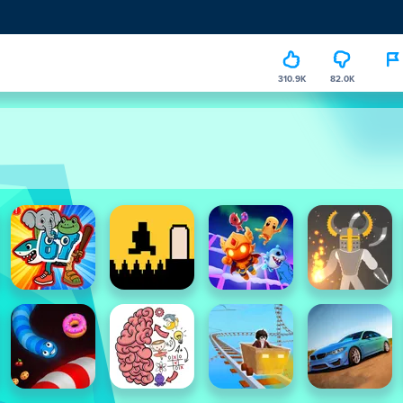
310.9K
82.0K