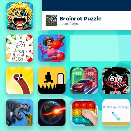
Brainrot Puzzle
autor Playrea