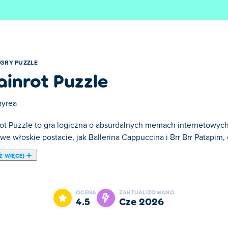
GRY PUZZLE
ainrot Puzzle
ayrea
rot Puzzle to gra logiczna o absurdalnych memach internetowych
owe włoskie postacie, jak Ballerina Cappuccina i Brr Brr Patapi
Ż WIĘCEJ
 której Twoim celem jest rozwiązywanie dziwacznych wyzwań bra
 Internecie! Układaj puzzle, aby odkryć postacie takie jak Ball
OCENA
ZAKTUALIZOWANO
iele innych. Czy potrafisz zebrać je wszystkie i ogarnąć chaos?
4.5
cze 2026