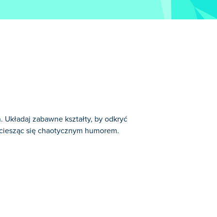
. Układaj zabawne kształty, by odkryć
m, ciesząc się chaotycznym humorem.
inrot i odblokowywanie najbardziej
erina Cappuccina, Tralalero Tralalá, Tung