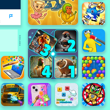
K
REKLAMA