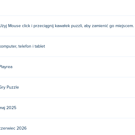
a następnie upuść go na innym elemencie, aby zmienić ich położe
Użyj Mouse click i przeciągnij kawałek puzzli, aby zamienić go miejscem.
a. Zagraj w ich inne gry na Poki:
Pocket Zoo
I
Guess the Emojis
!
za darmo?
komputer, telefon i tablet
 na stronie Poki.
Playrea
na urządzeniach mobilnych i komputerach stacjonarn
e i urządzeniach mobilnych, takich jak telefony i tablety.
Gry Puzzle
maj 2025
czerwiec 2026