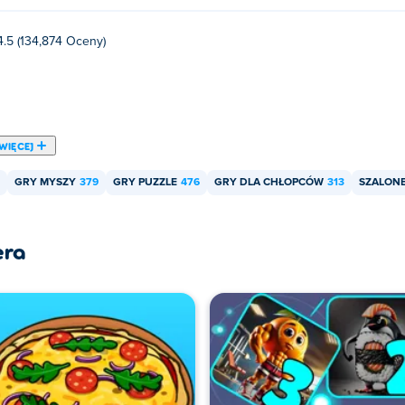
4.5 (134,874 Oceny)
WIĘCEJ
GRY MYSZY
379
GRY PUZZLE
476
GRY DLA CHŁOPCÓW
313
SZALON
era