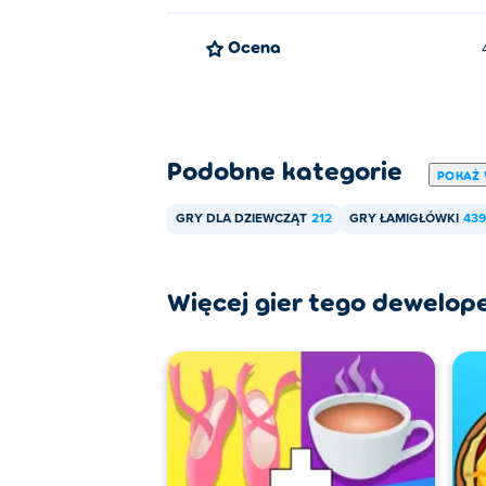
Ocena
Podobne kategorie
POKAŻ 
GRY DLA DZIEWCZĄT
212
GRY ŁAMIGŁÓWKI
439
Więcej gier tego dewelop