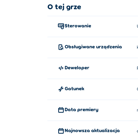
O tej grze
Kliknij i przeciągnij element układanki, 
Kto stworzył Brainrot Puzzle?
Sterowanie
Brainrot Puzzle jest tworzony przez Playre
Jak mogę grać w Brainrot Puzzle 
Obsługiwane urządzenia
Możesz zagrać w Brainrot Puzzle za darmo
Deweloper
Czy mogę grać w Brainrot Puzzle 
W Brainrot Puzzle można grać na komputerz
Gatunek
Data premiery
Najnowsza aktualizacja