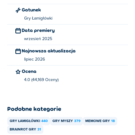
Gatunek
Możesz zagrać w Meme Madness za darmo na Poki.
Gry Łamigłówki
Czy mogę grać w Meme Madness na
urządzeniach mobilnych i komputerach
Data premiery
stacjonarnych?
wrzesień 2025
W Meme Madness można grać na komputerze i
Najnowsza aktualizacja
urządzeniach mobilnych, takich jak telefony i tablety.
lipiec 2026
Ocena
4.0 (44,169 Oceny)
Podobne kategorie
GRY ŁAMIGŁÓWKI
440
GRY MYSZY
379
MEMOWE GRY
18
BRAINROT GRY
31