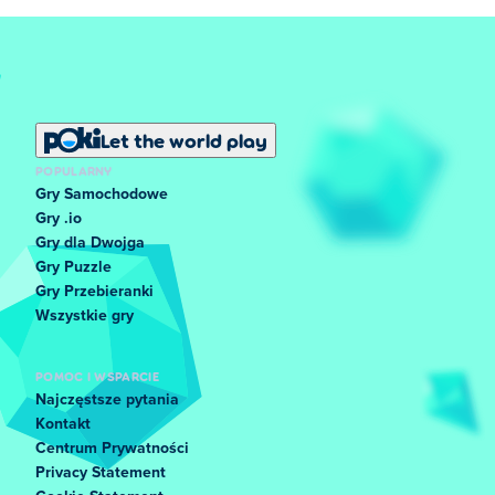
Let the world play
POPULARNY
Gry Samochodowe
Gry .io
Gry dla Dwojga
Gry Puzzle
Gry Przebieranki
Wszystkie gry
POMOC I WSPARCIE
Najczęstsze pytania
Kontakt
Centrum Prywatności
Privacy Statement