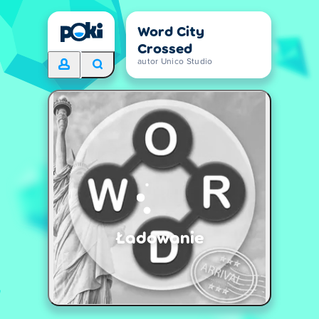
Word City
Crossed
autor Unico Studio
Ładowanie