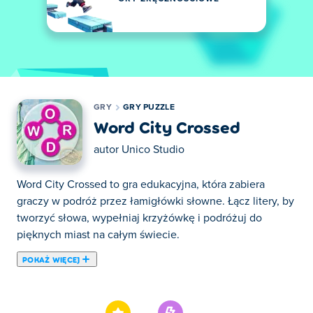
GRY
GRY PUZZLE
Word City Crossed
autor
Unico Studio
Word City Crossed to gra edukacyjna, która zabiera
graczy w podróż przez łamigłówki słowne. Łącz litery, by
tworzyć słowa, wypełniaj krzyżówkę i podróżuj do
pięknych miast na całym świecie.
POKAŻ WIĘCEJ
Tutaj możesz grać w Word City Crossed. Word City
Crossed jest jedną z naszych ulubionych gier w kategorii:
Gry Puzzle.