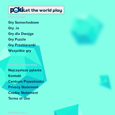
Let the world play
POPULARNY
Gry Samochodowe
Gry .io
Gry dla Dwojga
Gry Puzzle
Gry Przebieranki
Wszystkie gry
POMOC I WSPARCIE
Najczęstsze pytania
Kontakt
Centrum Prywatności
Privacy Statement
Cookie Statement
Terms of Use
POZNAJ NAS