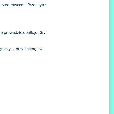
 przed łowcami. Przechytrz
się prowadzić donikąd. Gry
raczy, którzy zniknęli w