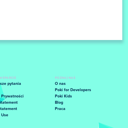
WSPARCIE
POZNAJ NAS
sze pytania
O nas
Poki for Developers
 Prywatności
Poki Kids
Statement
Blog
Statement
Praca
f Use