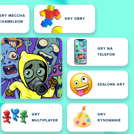
GRY MECCHA
GRY OBBY
CHAMELEON
GRY NA
TELEFON
SZALONE GRY
GRY
GRY
MULTIPLAYER
RYSOWANIE