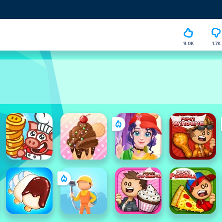
9.0K
1.7K