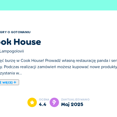
GRY O GOTOWANIU
ok House
Lampogolovii
ęć burzę w Cook House! Prowadź własną restaurację panda i se
cy. Podczas realizacji zamówień możesz kupować nowe produkty
ystania w...
Ż WIĘCEJ
ną restaurację panda i serwuj swoim klientom najlepsze jedzeni
i stanowiska do gotowania do wykorzystania w swoim sklepie.
OCENA
ZAKTUALIZOWANO
 swoim klientom! Czy możesz sprawić, by Twoja restauracja był
4.4
maj 2025