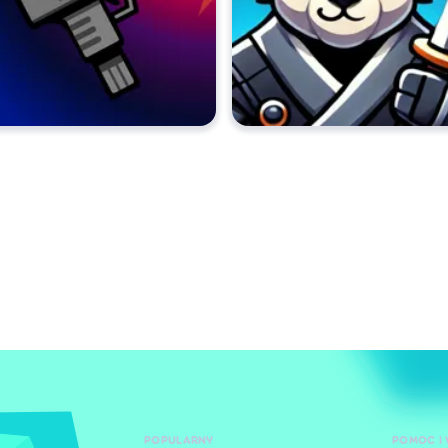
POPULARNY
POMOC I 