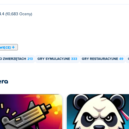
4.4 (10,683 Oceny)
WIĘCEJ
O ZWIERZĘTACH
213
GRY SYMULACYJNE
333
GRY RESTAURACYJNE
49
era