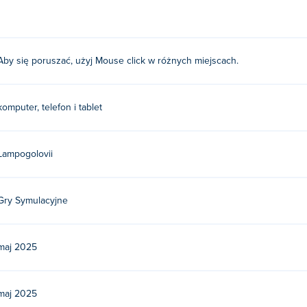
 się poruszać
Aby się poruszać, użyj Mouse click w różnych miejscach.
olovii. Zagraj w ich inne gry na Poki:
Day of Meat: Radiation
,
G
darmo?
komputer, telefon i tablet
stronie Poki.
Lampogolovii
rządzeniach mobilnych i komputerach stacjonarnyc
urządzeniach mobilnych, takich jak telefony i tablety.
Gry Symulacyjne
maj 2025
maj 2025