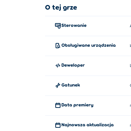
O tej grze
Ruch: Kliknij w różne miejsca, aby
Kto stworzył Cook House?
Sterowanie
Cook House został stworzony przez Lampog
Jak mogę grać w Cook House za 
Obsługiwane urządzenia
Możesz zagrać w Cook House za darmo na 
Deweloper
Czy mogę grać w Cook House na u
W Cook House można grać na komputerze i 
Gatunek
Data premiery
Najnowsza aktualizacja