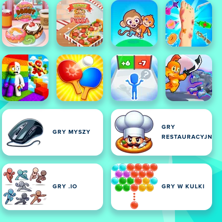
GRY
GRY MYSZY
RESTAURACYJNE
GRY .IO
GRY W KULKI