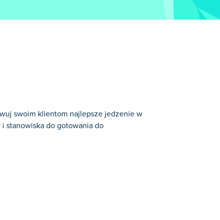
rwuj swoim klientom najlepsze jedzenie w
 i stanowiska do gotowania do
e w okolicy. Podczas realizacji
 Te nowe produkty otwierają nowe
a najlepsza w mieście?