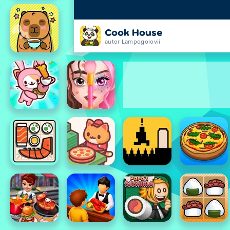
Cook House
autor Lampogolovii