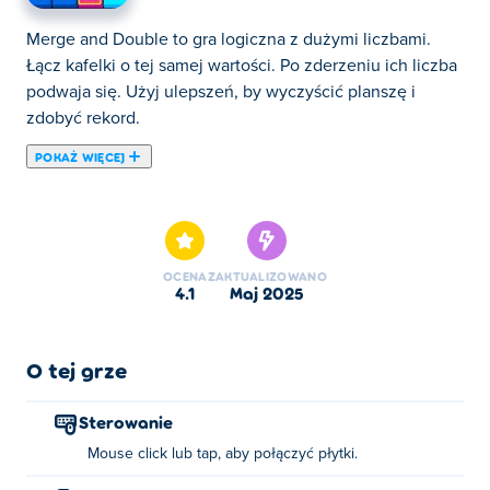
Merge and Double to gra logiczna z dużymi liczbami.
Łącz kafelki o tej samej wartości. Po zderzeniu ich liczba
podwaja się. Użyj ulepszeń, by wyczyścić planszę i
zdobyć rekord.
POKAŻ WIĘCEJ
W Merge and Double wszystko kręci się wokół dużych
liczb! W tej grze polegającej na dopasowywaniu
kafelków musisz ustawić obok siebie liczby o tej samej
wartości, aby je dopasować. Gdy dwie liczby się zgrają,
OCENA
ZAKTUALIZOWANO
wartość kafelka zostanie podwojona! Utknąłeś lub
4.1
maj 2025
potrzebujesz wzmocnienia? Nie martw się, dostępnych
jest wiele ulepszeń, które ci pomogą! Czy potrafisz
połączyć największą liczbę i uzyskać najwyższy wynik?
O tej grze
Jak grać w Merge and Double?
Sterowanie
Mouse click lub tap, aby połączyć płytki.
Kliknij lub dotknij, aby połączyć kafelki!