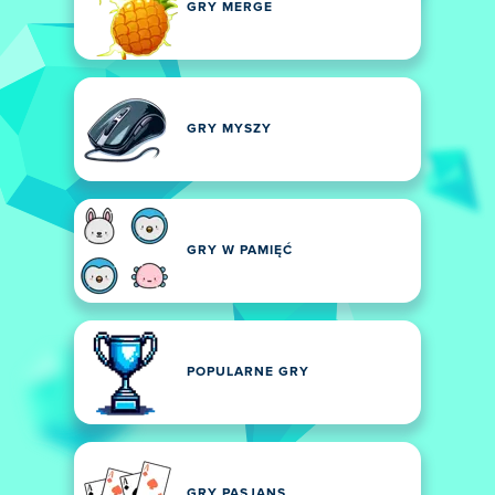
GRY MERGE
GRY MYSZY
GRY W PAMIĘĆ
POPULARNE GRY
GRY PASJANS