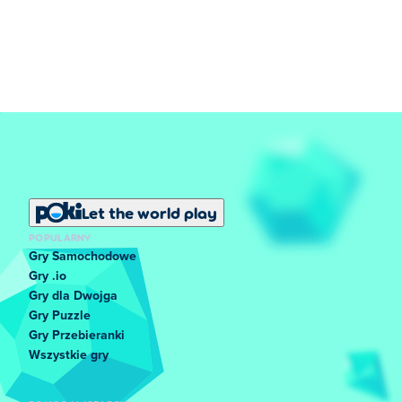
Let the world play
POPULARNY
Gry Samochodowe
Gry .io
Gry dla Dwojga
Gry Puzzle
Gry Przebieranki
Wszystkie gry