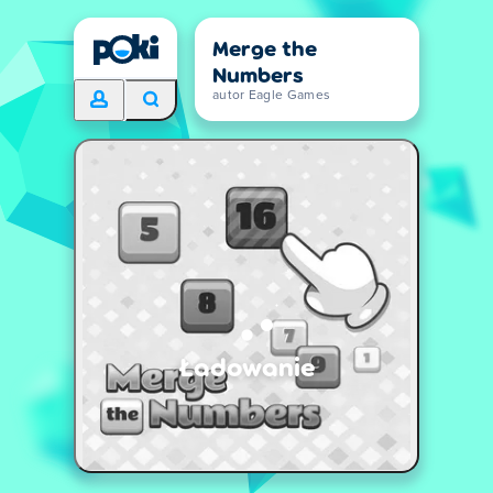
Merge the
Numbers
autor Eagle Games
Ładowanie