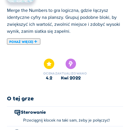
Merge the Numbers to gra logiczna, gdzie łączysz
identyczne cyfry na planszy. Grupuj podobne bloki, by
zwiększyć ich wartość, zwolnić miejsce i zdobyć wysoki
wynik, zanim siatka się zapełni.
POKAŻ WIĘCEJ
Tutaj możesz grać w Merge the Numbers. Merge the
Numbers jest jedną z naszych ulubionych gier w
kategorii: Gry Łamigłówki.
OCENA
ZAKTUALIZOWANO
4.2
kwi 2022
O tej grze
Sterowanie
Przeciągnij klocek na taki sam, żeby je połączyć!