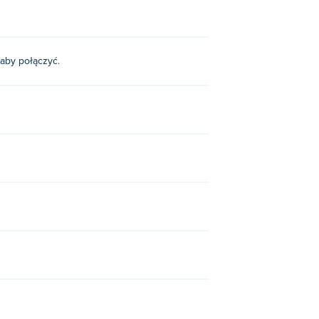
 aby połączyć.
h?