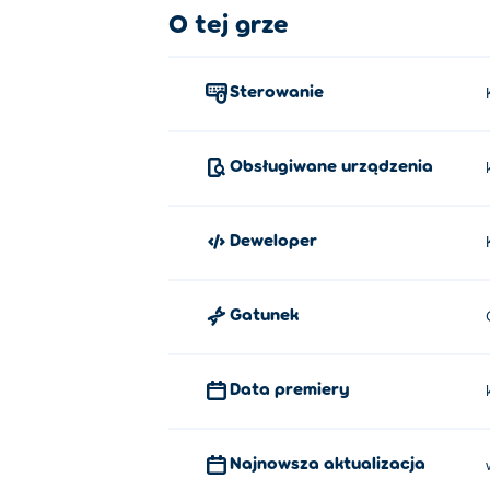
O tej grze
Kliknij lub stuknij, aby wybrać element. Pr
Kto stworzył Sushi Merge?
Sterowanie
Sushi Merge jest tworzony przez Kuyi Mobi
Jak mogę grać w Sushi Merge za 
Obsługiwane urządzenia
Możesz zagrać w Sushi Merge za darmo na
Deweloper
Czy mogę grać w Sushi Merge na 
W Sushi Merge można grać na komputerze i 
Gatunek
Data premiery
Najnowsza aktualizacja