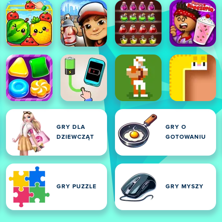
GRY DLA
GRY O
DZIEWCZĄT
GOTOWANIU
GRY PUZZLE
GRY MYSZY