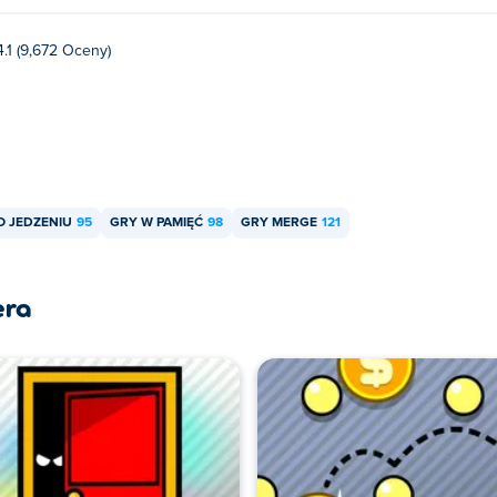
4.1 (9,672 Oceny)
O JEDZENIU
95
GRY W PAMIĘĆ
98
GRY MERGE
121
era