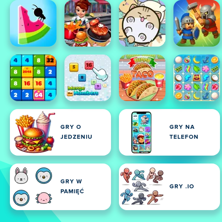
GRY O
GRY NA
JEDZENIU
TELEFON
GRY W
GRY .IO
PAMIĘĆ