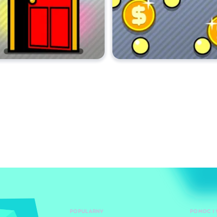
POPULARNY
POMOC I 