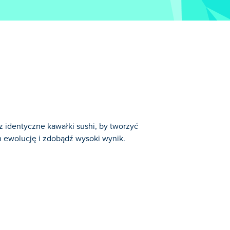
z identyczne kawałki sushi, by tworzyć
ch ewolucję i zdobądź wysoki wynik.
kulki ryżowej, a następnie połącz
łodnym klientom, zarabiaj pieniądze i