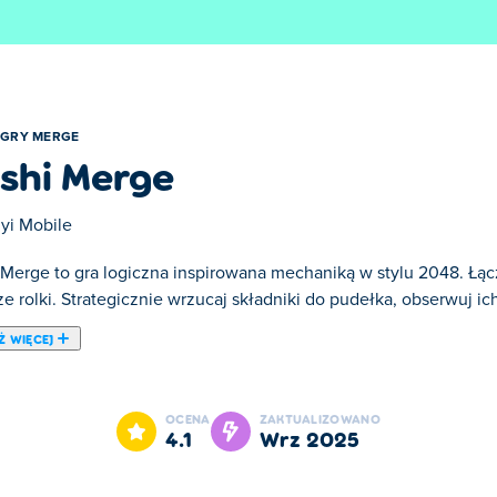
GRY MERGE
shi Merge
yi Mobile
 Merge to gra logiczna inspirowana mechaniką w stylu 2048. Łąc
ze rolki. Strategicznie wrzucaj składniki do pudełka, obserwuj i
Ż WIĘCEJ
, w której tworzysz pyszne kombinacje sushi! Zacznij od prostej 
epszone, rozpływające się w ustach kreacje. Podaj swoje sushi g
OCENA
ZAKTUALIZOWANO
 łączenie. Czy potrafisz odkryć każde sushi w menu?
4.1
wrz 2025