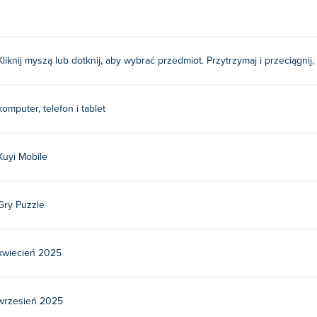
zytrzymaj i przeciągnij, aby połączyć.
Kliknij myszą lub dotknij, aby wybrać przedmiot. Przytrzymaj i przeciągnij,
le. To ich pierwsza gra na Poki!
darmo?
komputer, telefon i tablet
 stronie Poki.
Kuyi Mobile
urządzeniach mobilnych i komputerach stacjonarnyc
urządzeniach mobilnych, takich jak telefony i tablety.
Gry Puzzle
kwiecień 2025
wrzesień 2025