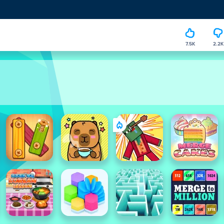
7.5K
2.2K