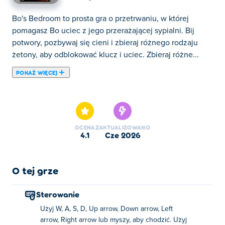
Bo's Bedroom to prosta gra o przetrwaniu, w której
pomagasz Bo uciec z jego przerażającej sypialni. Bij
potwory, pozbywaj się cieni i zbieraj różnego rodzaju
żetony, aby odblokować klucz i uciec. Zbieraj różne...
POKAŻ WIĘCEJ
Bo's Bedroom to prosta gra o przetrwaniu, w której
pomagasz Bo uciec z jego przerażającej sypialni. Bij
potwory, pozbywaj się cieni i zbieraj różnego rodzaju
żetony, aby odblokować klucz i uciec. Zbieraj różne
OCENA
ZAKTUALIZOWANO
bronie, a nawet skorzystaj z pomocy zwierzaka, który
4.1
cze 2026
będzie walczył u twego boku. Jak szybko uda ci się
wydostać?
O tej grze
Jak grać w Bo's Bedroom?
Sterowanie
Użyj WASD, klawiszy strzałek, myszki, a nawet palca, aby
Użyj W, A, S, D, Up arrow, Down arrow, Left
iść w określonym kierunku. Zbliż się do obiektów, aby
arrow, Right arrow lub myszy, aby chodzić. Użyj
wejść z nimi w interakcję.