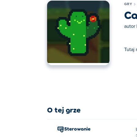
GRY
C
autor
Tutaj
Tutaj możesz grać w Cactu-Sama. Cactu-Sa
O tej grze
Sterowanie