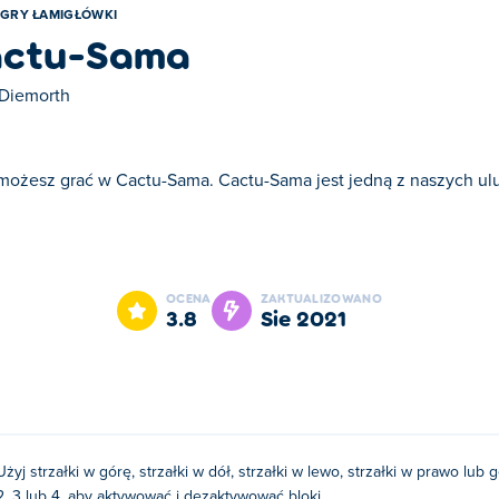
GRY ŁAMIGŁÓWKI
actu-Sama
Diemorth
 możesz grać w Cactu-Sama. Cactu-Sama jest jedną z naszych ulu
ma jest jedną z naszych ulubionych gier w kategorii: Gry Łamig
OCENA
ZAKTUALIZOWANO
3.8
sie 2021
Użyj strzałki w górę, strzałki w dół, strzałki w lewo, strzałki w prawo lub 
2, 3 lub 4, aby aktywować i dezaktywować bloki.