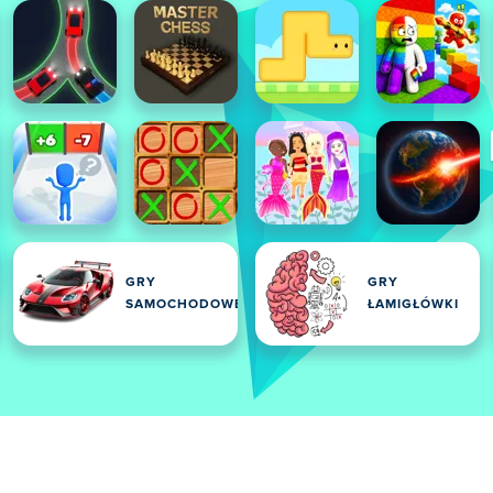
GRY
GRY
SAMOCHODOWE
ŁAMIGŁÓWKI