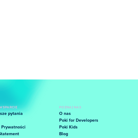
WSPARCIE
POZNAJ NAS
sze pytania
O nas
Poki for Developers
 Prywatności
Poki Kids
Statement
Blog