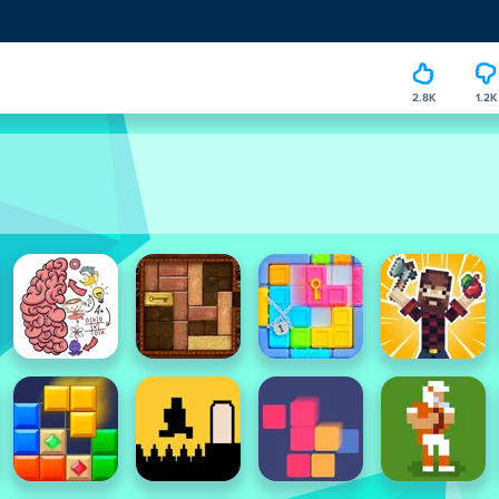
2.8K
1.2K