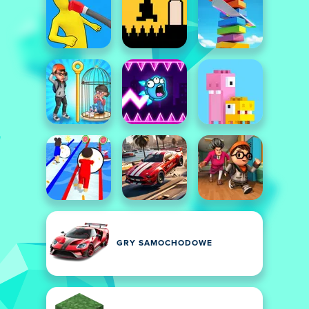
GRY SAMOCHODOWE