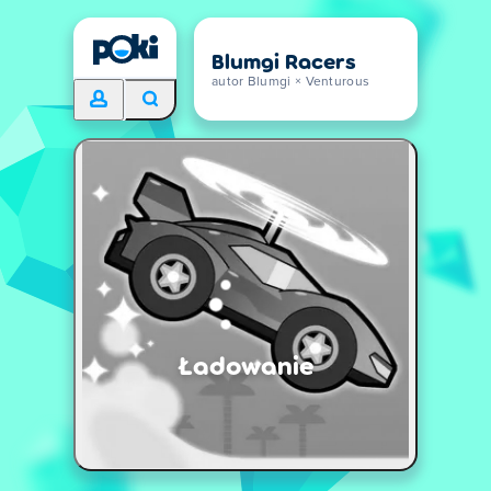
Blumgi Racers
autor Blumgi × Venturous
Ładowanie