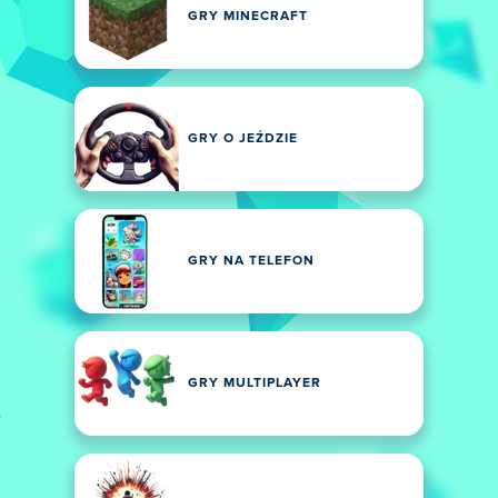
GRY MINECRAFT
GRY O JEŹDZIE
GRY NA TELEFON
GRY MULTIPLAYER