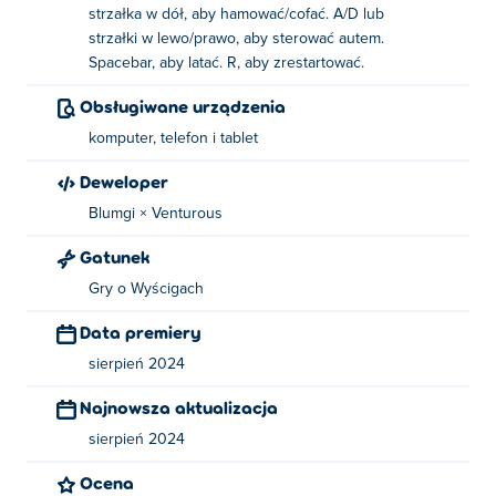
Jak grać w Blumgi Racers?
strzałka w dół, aby hamować/cofać. A/D lub
strzałki w lewo/prawo, aby sterować autem.
Przyspieszenie: W lub klawisz strzałki w górę
Spacebar, aby latać. R, aby zrestartować.
Hamulec/Wsteczny: S lub klawisz strzałki w dół
Obsługiwane urządzenia
Pozycja samochodu: A/D lub klawisze strzałek w
komputer, telefon i tablet
lewo i w prawo
Deweloper
Lataj: spacja
Blumgi × Venturous
Uruchom ponownie: R
Gatunek
Kto stworzył Blumgi Racers?
Gry o Wyścigach
Blumgi Racers jest tworzony przez Blumgi. Graj w ich
Data premiery
inne fajne gry arcade na Poki:
Blumgi Rocket
,
Blumgi
sierpień 2024
Slime
,
Blumgi Bloom
,
Blumgi Ball
,
Blumgi Castle
,
Blumgi
Najnowsza aktualizacja
Dragon
,
Blumgi Soccer
, I
Swingo
!
sierpień 2024
Jak mogę grać w Blumgi Racers za darmo?
Ocena