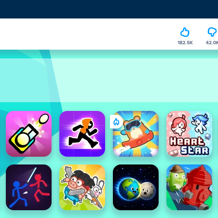
182.5K
42.0