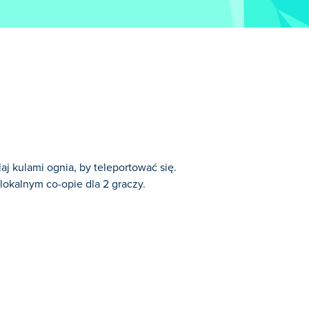
j kulami ognia, by teleportować się.
 lokalnym co-opie dla 2 graczy.
ział w ekscytujących bitwach na arenie z
 Rozgrywka jest prosta: jedno
ym znajduje się kula ognia. Najlepsza
 najlepszym mistrzem smoków?