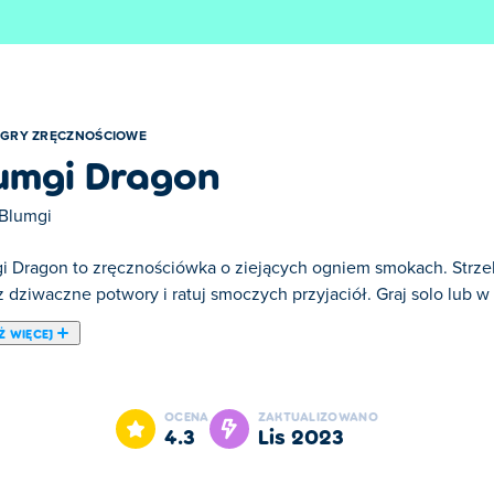
GRY ZRĘCZNOŚCIOWE
umgi Dragon
Blumgi
i Dragon to zręcznościówka o ziejących ogniem smokach. Strzela
z dziwaczne potwory i ratuj smoczych przyjaciół. Graj solo lub w
Ż WIĘCEJ
ej wcielasz się w różnego rodzaju niesamowite smoki biorące ud
ie innych smoków schwytanych przez tych wybuchowych wrogów.
OCENA
ZAKTUALIZOWANO
lę ognia, a kolejne dotknięcie teleportuje cię do miejsca, w któr
4.3
lis 2023
spólnie kontrolować swoje smoki! Czy jesteś gotowy, aby zostać