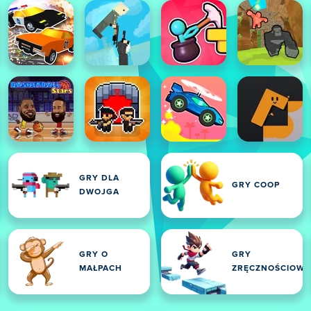
GRY DLA
GRY COOP
DWOJGA
GRY O
GRY
MAŁPACH
ZRĘCZNOŚCIOWE