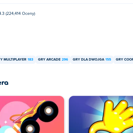
4.3 (224,414 Oceny)
Y MULTIPLAYER
183
GRY ARCADE
296
GRY DLA DWOJGA
155
GRY COO
era