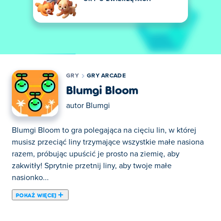
GRY
GRY ARCADE
Blumgi Bloom
autor
Blumgi
Blumgi Bloom to gra polegająca na cięciu lin, w której
musisz przeciąć liny trzymające wszystkie małe nasiona
razem, próbując upuścić je prosto na ziemię, aby
zakwitły! Sprytnie przetnij liny, aby twoje małe
nasionko...
POKAŻ WIĘCEJ
Blumgi Bloom to gra polegająca na cięciu lin, w której
musisz przeciąć liny trzymające wszystkie małe nasiona