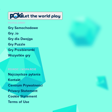
Let the world play
POPULARNY
Gry Samochodowe
Gry .io
Gry dla Dwojga
Gry Puzzle
Gry Przebieranki
Wszystkie gry
POMOC I WSPARCIE
Najczęstsze pytania
Kontakt
Centrum Prywatności
Privacy Statement
Cookie Statement
Terms of Use