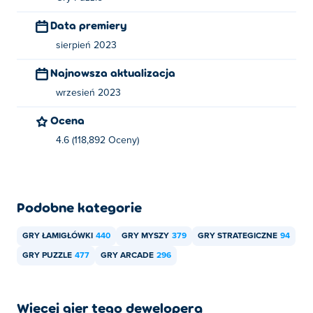
Jak mogę grać w Blumgi Bloom za darmo?
Data premiery
sierpień 2023
Możesz grać w Blumgi Bloom za darmo na Poki.
Najnowsza aktualizacja
Czy mogę grać w Blumgi Bloom na
urządzeniach mobilnych i komputerach?
wrzesień 2023
Ocena
Blumgi Bloom można odtwarzać na komputerze i
urządzeniach mobilnych, takich jak telefony i tablety.
4.6 (118,892 Oceny)
Podobne kategorie
GRY ŁAMIGŁÓWKI
440
GRY MYSZY
379
GRY STRATEGICZNE
94
GRY PUZZLE
477
GRY ARCADE
296
Więcej gier tego dewelopera