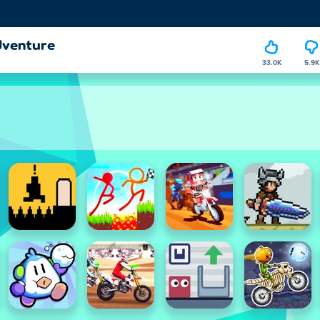
dventure
33.0K
5.9K