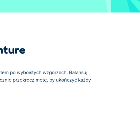
nture
klem po wyboistych wzgórzach. Balansuj
ecznie przekrocz metę, by ukończyć każdy
szych ulubionych gier w kategorii: Gry o