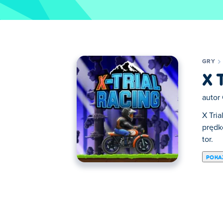
GRY
X 
autor
X Tri
prędk
tor.
POKA
Tutaj możesz grać w X Trial Racing Mounta
Wyścigach.