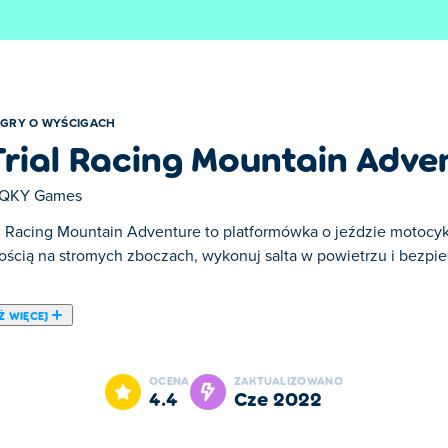
GRY O WYŚCIGACH
Trial Racing Mountain Adve
QKY Games
al Racing Mountain Adventure to platformówka o jeździe motocy
ością na stromych zboczach, wykonuj salta w powietrzu i bezpi
Ż WIĘCEJ
in Adventure. X Trial Racing Mountain Adventure jest jedną z na
OCENA
ZAKTUALIZOWANO
4.4
cze 2022