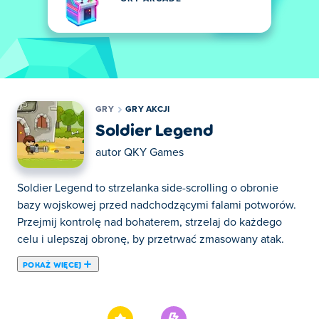
GRY
GRY AKCJI
Soldier Legend
autor
QKY Games
Soldier Legend to strzelanka side-scrolling o obronie
bazy wojskowej przed nadchodzącymi falami potworów.
Przejmij kontrolę nad bohaterem, strzelaj do każdego
celu i ulepszaj obronę, by przetrwać zmasowany atak.
POKAŻ WIĘCEJ
Tutaj możesz grać w Soldier Legend. Soldier Legend jest
jedną z naszych ulubionych gier w kategorii: Gry Akcji.