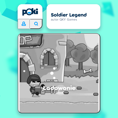
Soldier Legend
autor QKY Games
Ładowanie