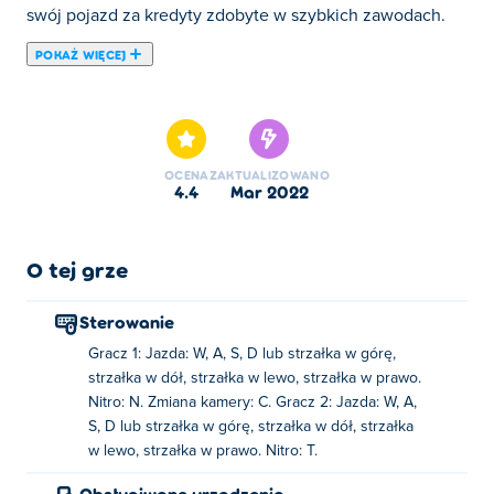
swój pojazd za kredyty zdobyte w szybkich zawodach.
POKAŻ WIĘCEJ
Tutaj możesz grać w Cyber Cars Punk Racing. Cyber Cars
Punk Racing jest jedną z naszych ulubionych gier w
kategorii: Gry o Wyścigach.
OCENA
ZAKTUALIZOWANO
4.4
mar 2022
O tej grze
Sterowanie
Gracz 1: Jazda: W, A, S, D lub strzałka w górę,
strzałka w dół, strzałka w lewo, strzałka w prawo.
Nitro: N. Zmiana kamery: C. Gracz 2: Jazda: W, A,
S, D lub strzałka w górę, strzałka w dół, strzałka
w lewo, strzałka w prawo. Nitro: T.
Obsługiwane urządzenia