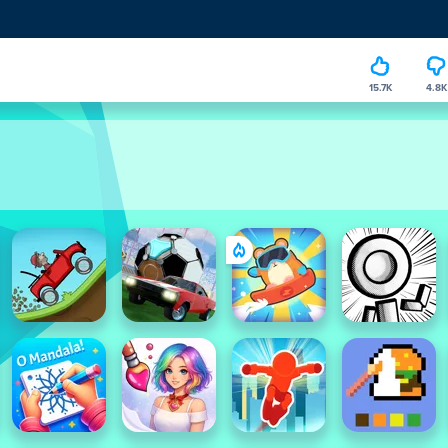
15.7K
4.8K