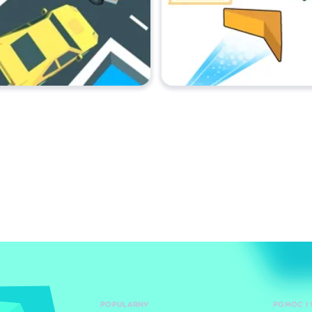
POPULARNY
POMOC I 