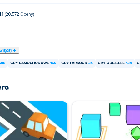
4.1 (20,572 Oceny)
WIĘCEJ
508
GRY SAMOCHODOWE
169
GRY PARKOUR
34
GRY O JEŹDZIE
134
G
era