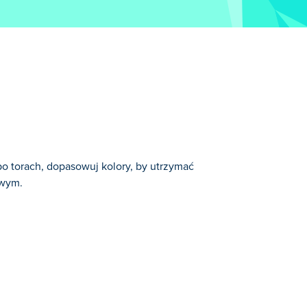
po torach, dopasowuj kolory, by utrzymać
owym.
nościowe.