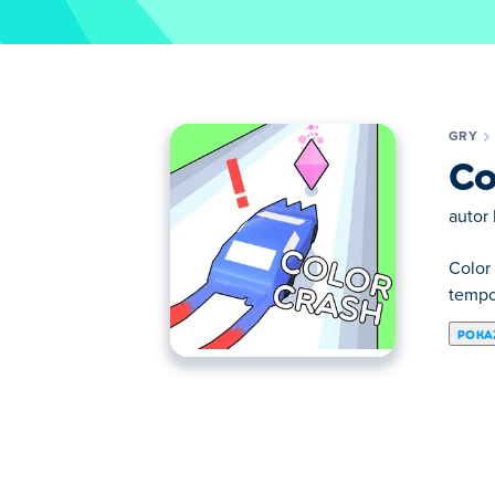
GRY
Co
autor
Color
tempo
POKA
Tutaj możesz grać w Color Crash. Color Cr