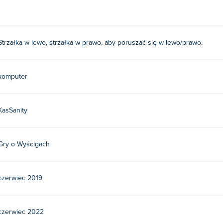
Strzałka w lewo, strzałka w prawo, aby poruszać się w lewo/prawo.
komputer
KasSanity
Gry o Wyścigach
czerwiec 2019
czerwiec 2022