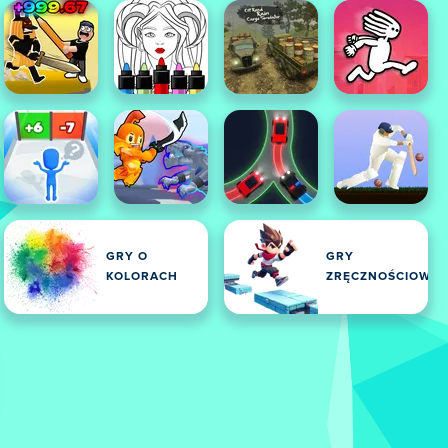
GRY O
GRY
KOLORACH
ZRĘCZNOŚCIOWE