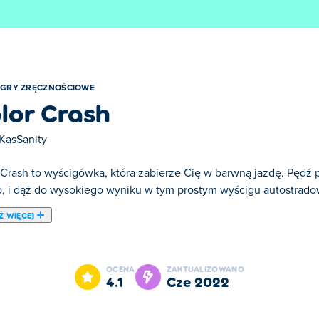
GRY ZRĘCZNOŚCIOWE
lor Crash
KasSanity
 Crash to wyścigówka, która zabierze Cię w barwną jazdę. Pędź 
, i dąż do wysokiego wyniku w tym prostym wyścigu autostrad
Ż WIĘCEJ
ash jest jedną z naszych ulubionych gier w kategorii: Gry Zręcz
OCENA
ZAKTUALIZOWANO
4.1
cze 2022