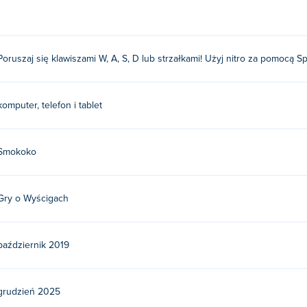
Poruszaj się klawiszami W, A, S, D lub strzałkami! Użyj nitro za pomocą S
komputer, telefon i tablet
Smokoko
Gry o Wyścigach
październik 2019
grudzień 2025