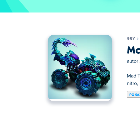
GRY
Ma
autor
Mad T
nitro
POKA
Tutaj możesz grać w Mad Truck Challenge 