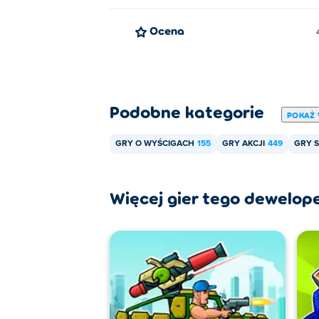
Ocena
Podobne kategorie
POKAŻ 
GRY O WYŚCIGACH
155
GRY AKCJI
449
GRY 
Więcej gier tego dewelop