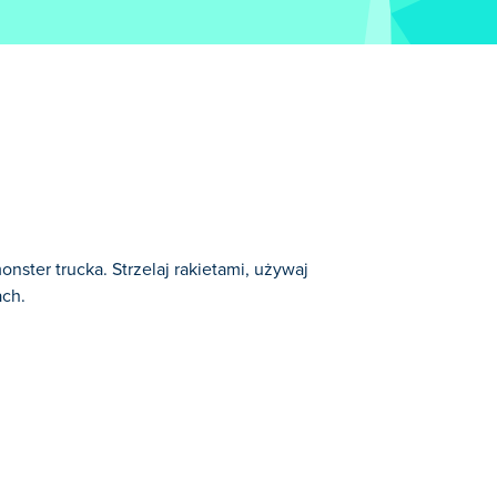
nster trucka. Strzelaj rakietami, używaj
ach.
onych gier w kategorii: Gry o Wyścigach.