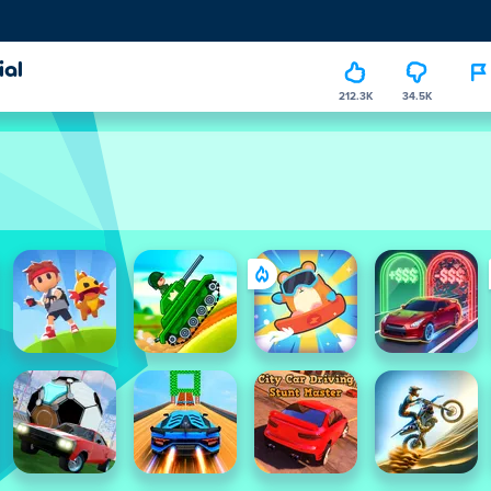
ial
212.3K
34.5K