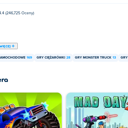
4.4 (246,725 Oceny)
WIĘCEJ
SAMOCHODOWE
169
GRY CIĘŻARÓWKI
28
GRY MONSTER TRUCK
13
GRY
era