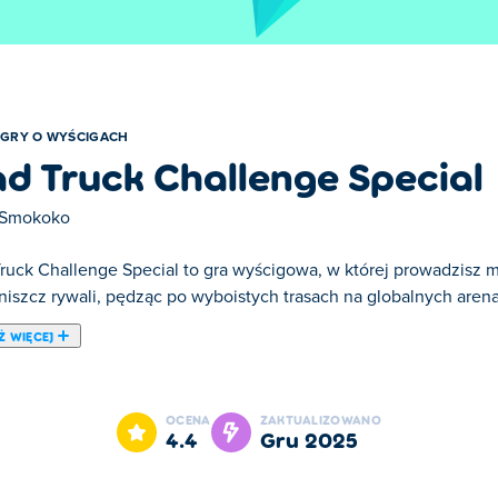
GRY O WYŚCIGACH
d Truck Challenge Special
Smokoko
ruck Challenge Special to gra wyścigowa, w której prowadzisz mo
, niszcz rywali, pędząc po wyboistych trasach na globalnych aren
Ż WIĘCEJ
Special. Mad Truck Challenge Special jest jedną z naszych ulubi
OCENA
ZAKTUALIZOWANO
4.4
gru 2025