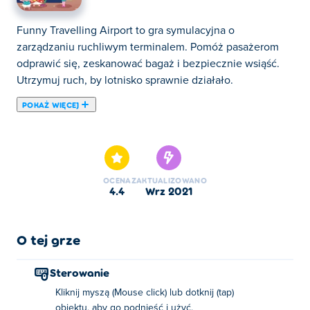
Funny Travelling Airport to gra symulacyjna o
zarządzaniu ruchliwym terminalem. Pomóż pasażerom
odprawić się, zeskanować bagaż i bezpiecznie wsiąść.
Utrzymuj ruch, by lotnisko sprawnie działało.
POKAŻ WIĘCEJ
Tutaj możesz grać w Funny Travelling Airport. Funny
Travelling Airport jest jedną z naszych ulubionych gier w
kategorii: Gry Symulacyjne.
OCENA
ZAKTUALIZOWANO
4.4
wrz 2021
O tej grze
Sterowanie
Kliknij myszą (Mouse click) lub dotknij (tap)
obiektu, aby go podnieść i użyć.