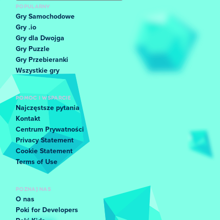
POPULARNY
Gry Samochodowe
Gry .io
Gry dla Dwojga
Gry Puzzle
Gry Przebieranki
Wszystkie gry
POMOC I WSPARCIE
Najczęstsze pytania
Kontakt
Centrum Prywatności
Privacy Statement
Cookie Statement
Terms of Use
POZNAJ NAS
O nas
Poki for Developers