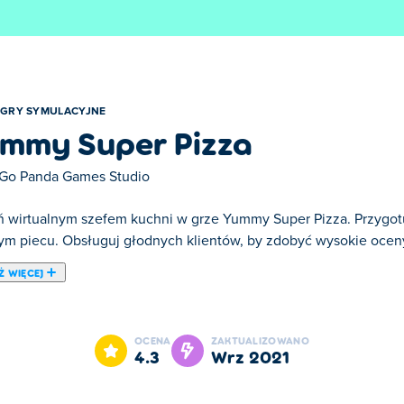
GRY SYMULACYJNE
mmy Super Pizza
Go Panda Games Studio
ń wirtualnym szefem kuchni w grze Yummy Super Pizza. Przygotuj 
ym piecu. Obsługuj głodnych klientów, by zdobyć wysokie oceny
Ż WIĘCEJ
ummy Super Pizza jest jedną z naszych ulubionych gier w kateg
OCENA
ZAKTUALIZOWANO
4.3
wrz 2021