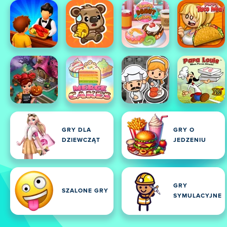
GRY DLA
GRY O
DZIEWCZĄT
JEDZENIU
GRY
SZALONE GRY
SYMULACYJNE