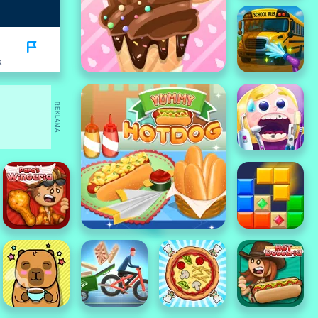
K
REKLAMA