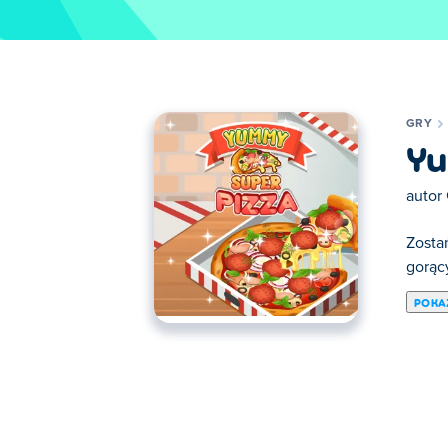
GRY
Yu
autor
Zosta
gorąc
POKA
Tutaj możesz grać w Yummy Super Pizza. Y