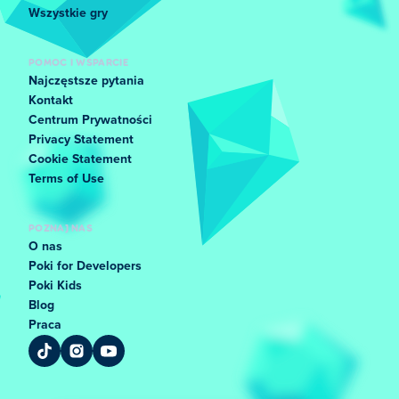
Wszystkie gry
POMOC I WSPARCIE
Najczęstsze pytania
Kontakt
Centrum Prywatności
Privacy Statement
Cookie Statement
Terms of Use
POZNAJ NAS
O nas
Poki for Developers
Poki Kids
Blog
Praca