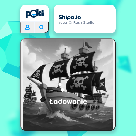
Shipo.io
autor OnRush Studio
Ładowanie