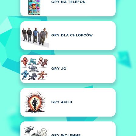
GRY NA TELEFON
GRY DLA CHŁOPCÓW
GRY .IO
GRY AKCJI
GRY WOJENNE