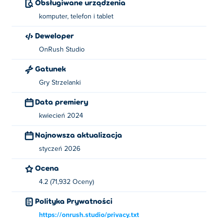
Obsługiwane urządzenia
strzelać.
komputer, telefon i tablet
Kto stworzył Shipo.io?
Deweloper
OnRush Studio
Shipo.io jest tworzone przez Onrush Studio. Graj w inne
ich gry Poki:
Tribals.io
,
Venge.io
,
Arcane Archer
,
Jungle
Gatunek
Friends
, I
Burger Bounty
!
Gry Strzelanki
Jak mogę grać w Shipo.io za darmo?
Data premiery
kwiecień 2024
Możesz grać w Shipo.io za darmo na Poki.
Najnowsza aktualizacja
Czy mogę grać w Shipo.io na urządzeniach
mobilnych i komputerach stacjonarnych?
styczeń 2026
Ocena
W Shipo.io można grać na komputerze i urządzeniach
mobilnych, takich jak telefony i tablety.
4.2 (71,932 Oceny)
Polityka Prywatności
https://onrush.studio/privacy.txt