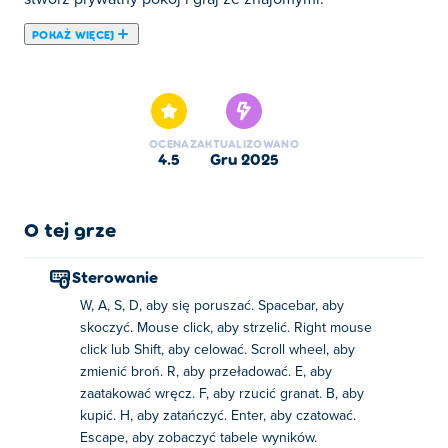
POKAŻ WIĘCEJ
Venge.io to internetowa gra wieloosobowa First-Person
Shooter. To szybka strzelanka z zaangażowaną i
konkurencyjną społecznością. Istnieją cztery
standardowe tryby gry i mapy oraz niezliczone
OCENA
ZAKTUALIZOWANO
niestandardowe mapy/tryby gry. Graj 7 różnymi broniami i
4.5
gru 2025
4 różnymi bohaterami. W sklepie możesz kupić skórki dla
swoich bohaterów i kamuflaże dla swoich broni. Zaproś
znajomych, udostępniając link na ekranie lobby i cieszcie
O tej grze
się tą niesamowitą grą razem!
Sterowanie
Możesz grać w Venge.io całkowicie za darmo na swoim
W, A, S, D, aby się poruszać. Spacebar, aby
komputerze, telefonie komórkowym lub tablecie. Nie ma
skoczyć. Mouse click, aby strzelić. Right mouse
potrzeby pobierania, po prostu uzyskaj dostęp do gry
click lub Shift, aby celować. Scroll wheel, aby
bezpośrednio w przeglądarce. Na komputerze mamy
zmienić broń. R, aby przeładować. E, aby
również dostępny tryb pełnoekranowy. Baw się dobrze
zaatakować wręcz. F, aby rzucić granat. B, aby
grając w Venge.io na Poki, a może zobaczymy Cię na
kupić. H, aby zatańczyć. Enter, aby czatować.
szczycie tabeli wyników!
Escape, aby zobaczyć tabele wyników.