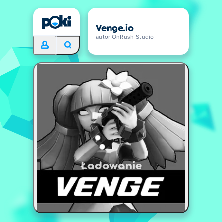
Venge.io
autor OnRush Studio
Ładowanie