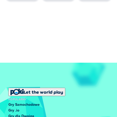
punkty. Ulepszaj umiejętności postaci i używaj swoich
umiejętności taktycznych, aby wygrać!
Ładowanie
Bohaterowie
Możesz grać jako 4 różnych bohaterów; Lilium, Shin,
Echo i Kulu. Wszystkie postacie mają różne umiejętności
i style gry. Lilium jej główną umiejętnością jest granat,
który zadaje obrażenia obszarowe. Oprócz tego ma
również umiejętność walki wręcz, w której zadaje
obrażenia z bliskiej odległości młotem. Shin jego główną
umiejętnością jest shuriken, który zadaje obrażenia i
może rzucić czar na przeciwnika. Oprócz tego ma
Let the world play
również umiejętność walki wręcz, w której może rzucić
POPULARNY
się na wroga i zadać obrażenia. Echo jego główną
Gry Samochodowe
umiejętnością jest topór do rzucania, który zadaje
Gry .io
obrażenia i może rzucić czar na wroga. Oprócz tego ma
Gry dla Dwojga