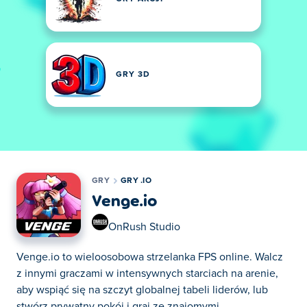
GRY 3D
GRY
GRY .IO
Venge.io
OnRush Studio
Venge.io to wieloosobowa strzelanka FPS online. Walcz
z innymi graczami w intensywnych starciach na arenie,
aby wspiąć się na szczyt globalnej tabeli liderów, lub
stwórz prywatny pokój i graj ze znajomymi.