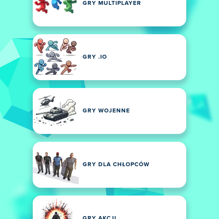
GRY MULTIPLAYER
GRY .IO
GRY WOJENNE
GRY DLA CHŁOPCÓW
GRY AKCJI