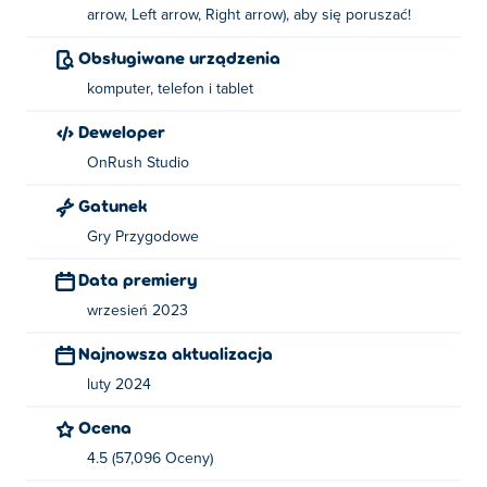
arrow, Left arrow, Right arrow), aby się poruszać!
Jak grać w Tajemnego Łucznika?
Obsługiwane urządzenia
Poruszaj się: użyj WASD lub klawiszy strzałek!
komputer, telefon i tablet
Kto stworzył Tajemnego Łucznika?
Deweloper
OnRush Studio
Arcane Archer jest tworzony przez Onrush Studio. Graj w
ich inne gry Poki:
Tribals.io
,
Venge.io
I
Burger Bounty
!
Gatunek
Jak mogę zagrać w Arcane Archer za darmo?
Gry Przygodowe
Data premiery
Możesz grać w Arcane Archer za darmo na Poki.
wrzesień 2023
Czy mogę grać w Arcane Archer na
Najnowsza aktualizacja
urządzeniach mobilnych i komputerach?
luty 2024
W Arcane Archer można grać na komputerze i
Ocena
urządzeniach mobilnych, takich jak telefony i tablety.
4.5 (57,096 Oceny)