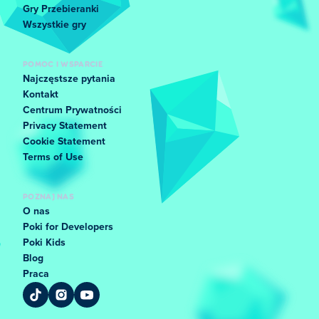
Gry Przebieranki
Wszystkie gry
POMOC I WSPARCIE
Najczęstsze pytania
Kontakt
Centrum Prywatności
Privacy Statement
Cookie Statement
Terms of Use
POZNAJ NAS
O nas
Poki for Developers
Poki Kids
Blog
Praca