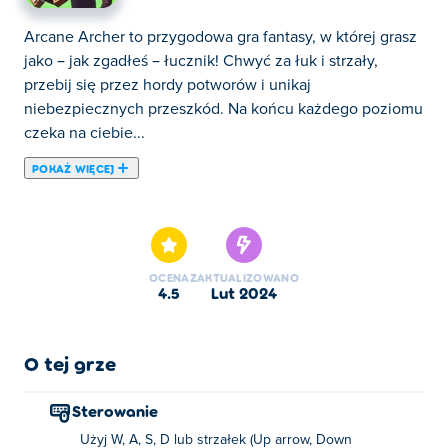
Arcane Archer to przygodowa gra fantasy, w której grasz
jako – jak zgadłeś – łucznik! Chwyć za łuk i strzały,
przebij się przez hordy potworów i unikaj
niebezpiecznych przeszkód. Na końcu każdego poziomu
czeka na ciebie...
POKAŻ WIĘCEJ
Arcane Archer to przygodowa gra fantasy, w której grasz
jako – jak zgadłeś – łucznik! Chwyć za łuk i strzały,
przebij się przez hordy potworów i unikaj
niebezpiecznych przeszkód. Na końcu każdego poziomu
OCENA
ZAKTUALIZOWANO
czeka na ciebie magiczne ulepszenie. Mogą one dać ci
4.5
lut 2024
więcej zdrowia, unoszące się tarcze, lodowe strzały i
wiele więcej! Gra została zaprojektowana tak, aby za
każdym razem tworzyć nowe, nigdy wcześniej nie
O tej grze
widziane poziomy, więc zawsze czeka na Ciebie nowe
wyzwanie. Czy dasz radę przejść przez niebezpieczny
Sterowanie
świat Arcane Archer?
Użyj W, A, S, D lub strzałek (Up arrow, Down