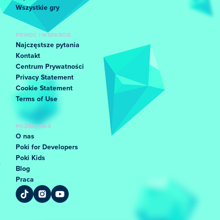
Wszystkie gry
POMOC I WSPARCIE
Najczęstsze pytania
Kontakt
Centrum Prywatności
Privacy Statement
Cookie Statement
Terms of Use
POZNAJ NAS
O nas
Poki for Developers
Poki Kids
Blog
Praca