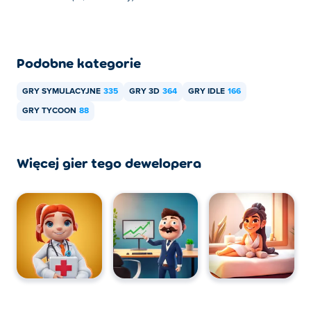
urządzeniach mobilnych, takich jak telefony i tablety.
Podobne kategorie
GRY SYMULACYJNE
335
GRY 3D
364
GRY IDLE
166
GRY TYCOON
88
Więcej gier tego dewelopera