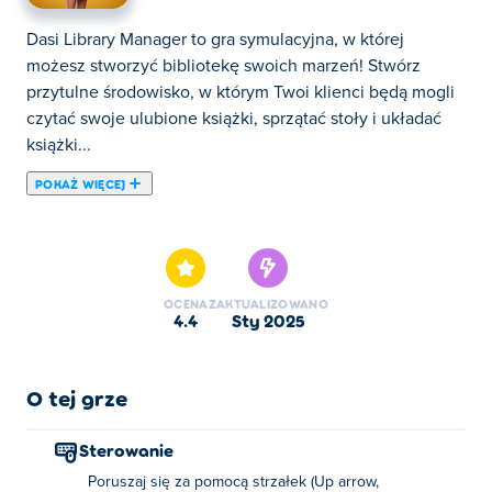
Dasi Library Manager to gra symulacyjna, w której
możesz stworzyć bibliotekę swoich marzeń! Stwórz
przytulne środowisko, w którym Twoi klienci będą mogli
czytać swoje ulubione książki, sprzątać stoły i układać
książki...
POKAŻ WIĘCEJ
Dasi Library Manager to gra symulacyjna, w której
możesz stworzyć bibliotekę swoich marzeń! Stwórz
przytulne środowisko, w którym Twoi klienci będą mogli
czytać swoje ulubione książki, sprzątać stoły i układać
OCENA
ZAKTUALIZOWANO
książki na półkach. Wykorzystaj swoje zarobki, aby
4.4
sty 2025
ulepszyć swoją bibliotekę — odblokuj nowe półki, dodaj
więcej stołów i rozbuduj mapę, aby powitać jeszcze
więcej gości. Czy potrafisz to wszystko ogarnąć i zostać
O tej grze
najlepszym menedżerem biblioteki?
Sterowanie
Jak grać w Dasi Library Manager?
Poruszaj się za pomocą strzałek (Up arrow,