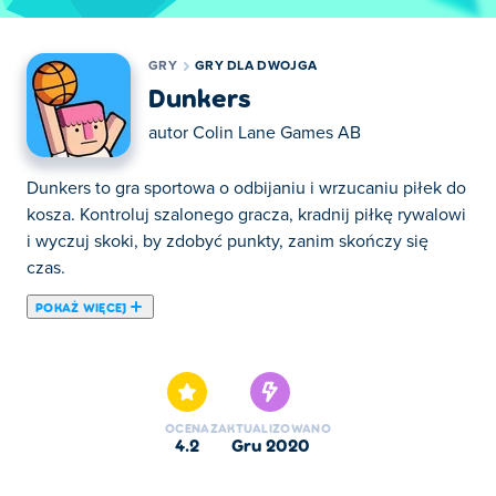
GRY
GRY DLA DWOJGA
Dunkers
autor
Colin Lane Games AB
Dunkers to gra sportowa o odbijaniu i wrzucaniu piłek do
kosza. Kontroluj szalonego gracza, kradnij piłkę rywalowi
i wyczuj skoki, by zdobyć punkty, zanim skończy się
czas.
POKAŻ WIĘCEJ
Machaj rękoma, skacz i zdobywaj punkty w grze
Dunkers! W tej arkadowej grze baseballowej znajdziesz
takie tryby jak Career i 2-Player. Rozpoczniesz jako
Pinko. Weź piłkę i użyj jej, aby przejść wyżej. Strzelaj
OCENA
ZAKTUALIZOWANO
piłką do kosza z Froggo, Timmy i Nerdo!
4.2
gru 2020