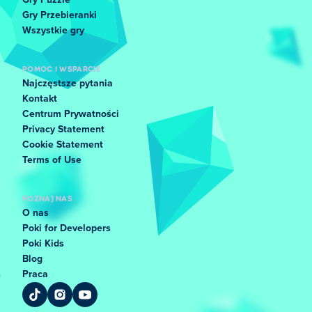
Gry Puzzle
Gry Przebieranki
Wszystkie gry
POMOC I WSPARCIE
Najczęstsze pytania
Kontakt
Centrum Prywatności
Privacy Statement
Cookie Statement
Terms of Use
POZNAJ NAS
O nas
Poki for Developers
Poki Kids
Blog
Praca