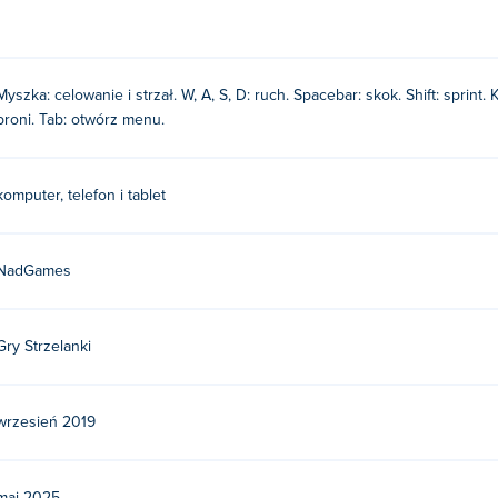
Myszka: celowanie i strzał. W, A, S, D: ruch. Spacebar: skok. Shift: sprint.
broni. Tab: otwórz menu.
komputer, telefon i tablet
NadGames
Gry Strzelanki
wrzesień 2019