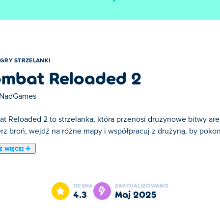
GRY STRZELANKI
mbat Reloaded 2
NadGames
t Reloaded 2 to strzelanka, która przenosi drużynowe bitwy are
rz broń, wejdź na różne mapy i współpracuj z drużyną, by pokona
Ż WIĘCEJ
ombat Reloaded 2 jest jedną z naszych ulubionych gier w katego
OCENA
ZAKTUALIZOWANO
4.3
maj 2025