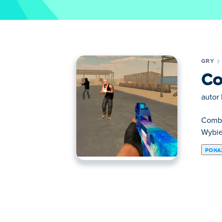
GRY
Co
autor
Comba
Wybie
POKA
Tutaj możesz grać w Combat Reloaded 2. C