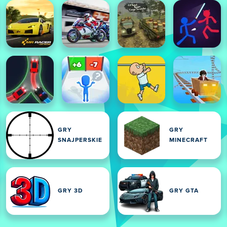
GRY
GRY
SNAJPERSKIE
MINECRAFT
GRY 3D
GRY GTA