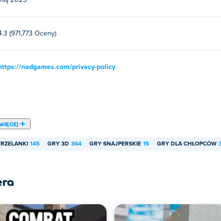
maj 2025
4.3 (971,773 Oceny)
https://nadgames.com/privacy-policy
WIĘCEJ
TRZELANKI
145
GRY 3D
364
GRY SNAJPERSKIE
15
GRY DLA CHŁOPCÓW
era