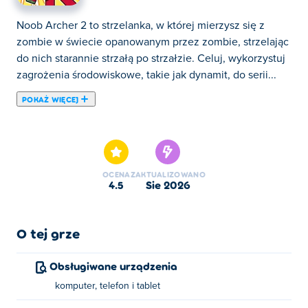
Noob Archer 2 to strzelanka, w której mierzysz się z
zombie w świecie opanowanym przez zombie, strzelając
do nich starannie strzałą po strzałzie. Celuj, wykorzystuj
zagrożenia środowiskowe, takie jak dynamit, do serii...
POKAŻ WIĘCEJ
Noob Archer 2 to strzelanka, w której mierzysz się z
zombie w świecie opanowanym przez zombie, strzelając
do nich starannie strzałą po strzałzie. Celuj, wykorzystuj
zagrożenia środowiskowe, takie jak dynamit, do serii
OCENA
ZAKTUALIZOWANO
zabójstw i znajdź najsprytniejszy sposób na
4.5
sie 2026
unicestwienie każdego zombie na ekranie. Z mniejszą
liczbą strzał niż przeciwników na niektórych poziomach,
każdy strzał musi się liczyć — więc zastanów się, zanim
O tej grze
strzelisz. Czy dasz radę przebić się przez wszystkie
strzały?
Obsługiwane urządzenia
komputer, telefon i tablet
Jak grać w Noob Archer 2?