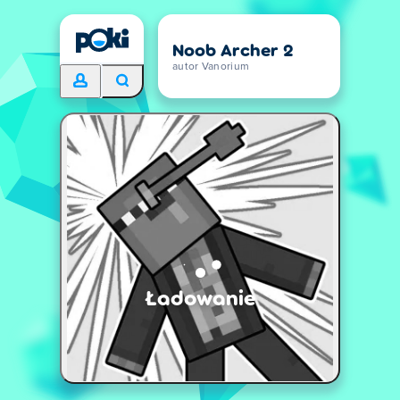
Noob Archer 2
autor Vanorium
Ładowanie