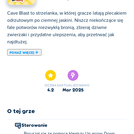
Cave Blast to strzelanka, w której gracze latają plecakiem
odrzutowym po ciemnej jaskini. Niszcz niekończące się
fale potworów niezwykłą bronią, zbieraj dziwne
zwierzaki i przydatne ulepszenia, aby przetrwać jak
najdłużej.
POKAŻ WIĘCEJ
Cave Blast to szybka strzelanka z wieloma grywalnymi
postaciami. Strzelaj do nietoperzy i innych potworów! W
tej grze akcji możesz jednocześnie latać i strzelać z
broni. Możesz grać jako utalentowana świnia, pies,
OCENA
ZAKTUALIZOWANO
wampir lub elf. Zacznij od pomocnika pingwina lub
4.2
mar 2025
pszczoły albo wybierz specjalną moc! Przygotuj się na
przeciążanie komputera przez cały dzień, grając w tę
grę!
O tej grze
Jak grać w Cave Blast?
Sterowanie
Poruszaj się za pomocą klawiszy Up arrow, Down