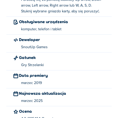
Przesuń swoją kartę wieprza w stronę karty, z którą
arrow, Left arrow, Right arrow lub W, A, S, D.
chcesz wejść w interakcję.
Stuknij wybrane gniazdo karty, aby się poruszyć.
Przenieś - klawisze strzałek, WASD lub dotknij żądanego
Obsługiwane urządzenia
gniazda karty
komputer, telefon i tablet
Kto stworzył Cave Blast?
Deweloper
Cave Blast został stworzony przez Snoutup Games.
SnoutUp Games
Zagraj w inne gry ze świniami Poki:
Card Hog
,
Iron Snout
,
Gatunek
Bacon May Die
,
Hop Chop
,
Bunny Goes Boom
I ninja-
Gry Strzelanki
shurican
Data premiery
marzec 2019
Najnowsza aktualizacja
marzec 2025
Ocena