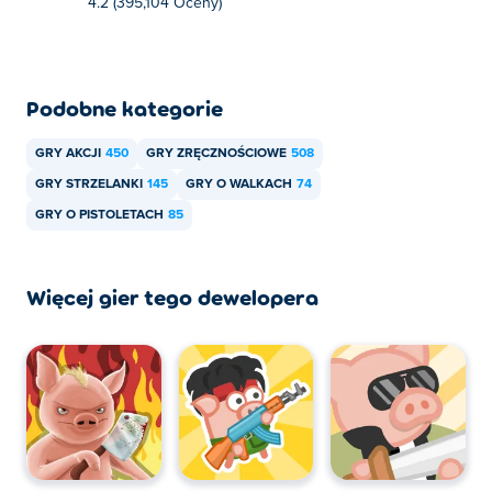
4.2 (395,104 Oceny)
Podobne kategorie
GRY AKCJI
450
GRY ZRĘCZNOŚCIOWE
508
GRY STRZELANKI
145
GRY O WALKACH
74
GRY O PISTOLETACH
85
Więcej gier tego dewelopera