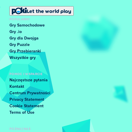
Let the world play
POPULARNY
Gry Samochodowe
Gry .io
Gry dla Dwojga
Gry Puzzle
Gry Przebieranki
Wszystkie gry
POMOC I WSPARCIE
Najczęstsze pytania
Kontakt
Centrum Prywatności
Privacy Statement
Cookie Statement
Terms of Use
POZNAJ NAS