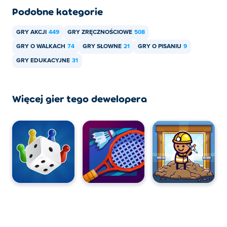
Podobne kategorie
GRY AKCJI
449
GRY ZRĘCZNOŚCIOWE
508
GRY O WALKACH
74
GRY SŁOWNE
21
GRY O PISANIU
9
GRY EDUKACYJNE
31
Więcej gier tego dewelopera