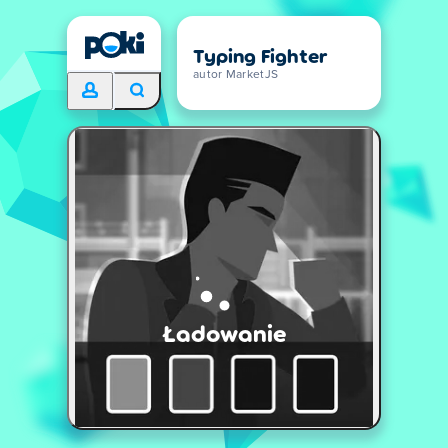
Typing Fighter
autor MarketJS
Ładowanie