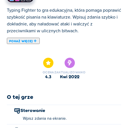
Typing Fighter to gra edukacyjna, która pomaga poprawić
szybkość pisania na klawiaturze. Wpisuj zdania szybko i
dokładnie, aby naładować ataki i walczyć z
przeciwnikami w ulicznych bitwach.
POKAŻ WIĘCEJ
Tutaj możesz grać w Typing Fighter. Typing Fighter jest
jedną z naszych ulubionych gier w kategorii: Gry Akcji.
OCENA
ZAKTUALIZOWANO
4.3
kwi 2022
O tej grze
Sterowanie
Wpisz zdania na ekranie.