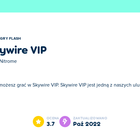
GRY FLASH
ywire VIP
Nitrome
możesz grać w Skywire VIP. Skywire VIP jest jedną z naszych ulub
IP jest jedną z naszych ulubionych gier w kategorii: Gry Flash.
OCENA
ZAKTUALIZOWANO
3.7
paź 2022