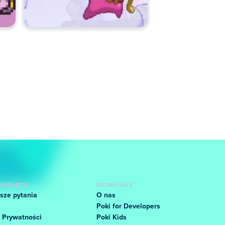
WSPARCIE
POZNAJ NAS
sze pytania
O nas
Poki for Developers
 Prywatności
Poki Kids