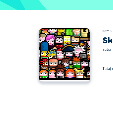
GRY
Sk
autor
Tutaj 
Tutaj możesz grać w Skywire VIP. Skywire V