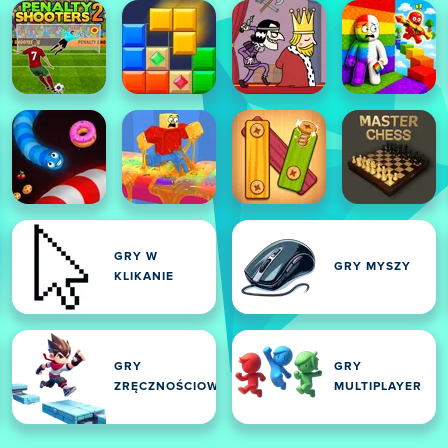
GRY W
GRY MYSZY
KLIKANIE
GRY
GRY
ZRĘCZNOŚCIOWE
MULTIPLAYER