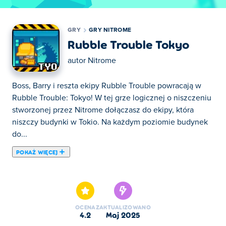
GRY
GRY NITROME
Rubble Trouble Tokyo
autor
Nitrome
Boss, Barry i reszta ekipy Rubble Trouble powracają w
Rubble Trouble: Tokyo! W tej grze logicznej o niszczeniu
stworzonej przez Nitrome dołączasz do ekipy, która
niszczy budynki w Tokio. Na każdym poziomie budynek
do...
POKAŻ WIĘCEJ
Boss, Barry i reszta ekipy Rubble Trouble powracają w
Rubble Trouble: Tokyo! W tej grze logicznej o niszczeniu
stworzonej przez Nitrome dołączasz do ekipy, która
niszczy budynki w Tokio. Na każdym poziomie budynek
OCENA
ZAKTUALIZOWANO
do zniszczenia będzie inny, ale będziesz mieć też do
4.2
maj 2025
dyspozycji inne narzędzia. Czasami w budynkach będzie