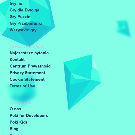
Gry .io
Gry dla Dwojga
Gry Puzzle
Gry Przebieranki
Wszystkie gry
POMOC I WSPARCIE
Najczęstsze pytania
Kontakt
Centrum Prywatności
Privacy Statement
Cookie Statement
Terms of Use
POZNAJ NAS
O nas
Poki for Developers
Poki Kids
Blog