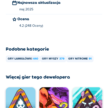
Najnowsza aktualizacja
Czy mogę grać w Rubble Trouble: Tokyo na
maj 2025
urządzeniach mobilnych i komputerach
Ocena
stacjonarnych?
4.2 (248 Oceny)
W grę Rubble Trouble: Tokyo można grać tylko na
komputerze.
Podobne kategorie
GRY ŁAMIGŁÓWKI
440
GRY MYSZY
379
GRY NITROME
91
Więcej gier tego dewelopera