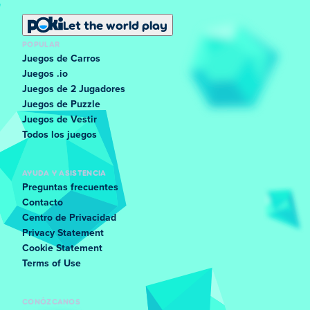
Let the world play
POPULAR
Juegos de Carros
Juegos .io
Juegos de 2 Jugadores
Juegos de Puzzle
Juegos de Vestir
Todos los juegos
AYUDA Y ASISTENCIA
Preguntas frecuentes
Contacto
Centro de Privacidad
Privacy Statement
Cookie Statement
Terms of Use
CONÓZCANOS