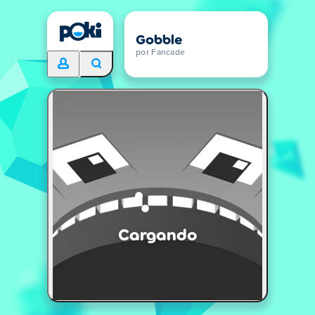
Gobble
por Fancade
Cargando