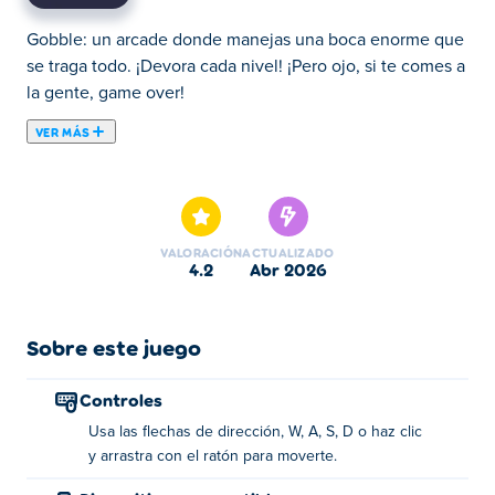
Gobble: un arcade donde manejas una boca enorme que
se traga todo. ¡Devora cada nivel! ¡Pero ojo, si te comes a
la gente, game over!
VER MÁS
Gobble es un juego arcade en el que juegas como una
boca en el suelo y tu objetivo es comer todo excepto
personas. ¡Muévete por el suelo y devora todo lo que
veas, desde cactus y rocas hasta árboles y cajas! Cada
VALORACIÓN
ACTUALIZADO
rompecabezas está relacionado con uno anterior, ¡pero
4.2
abr 2026
siempre hay nuevos trucos y problemas para resolver!
Cada nueva sección trae desafíos aún más interesantes,
así que ve hasta dónde puedes llegar y no lo olvides, ¡no
Sobre este juego
te comas a nadie!
Controles
¿Cómo jugar a Gobble?
Usa las flechas de dirección, W, A, S, D o haz clic
y arrastra con el ratón para moverte.
Movimiento: ¡Utiliza las teclas de flecha, WASD o
haz clic y arrastra con el mouse para moverte!