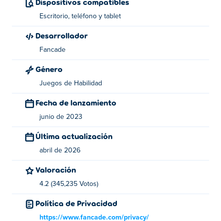
Dispositivos compatibles
Escritorio, teléfono y tablet
¿Quién creó a Gobble?
Desarrollador
Gobble es una creación de Fancade. Juega a sus otros
Fancade
juegos en Poki:
Drive Mad
,
Stacktris
,
Monster Tracks
,
Recoil
y
Speed King
!
Género
¿Cómo puedo jugar Gobble gratis?
Juegos de Habilidad
Fecha de lanzamiento
Puedes jugar a Gobble gratis en Poki.
junio de 2023
¿Puedo jugar a Gobble en dispositivos móviles
Última actualización
y computadoras de escritorio?
abril de 2026
Gobble se puede jugar en tu computadora y dispositivos
Valoración
móviles como teléfonos y tabletas.
4.2 (345,235 Votos)
Política de Privacidad
https://www.fancade.com/privacy/