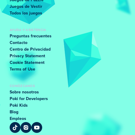
Juegos de Puzzle
Juegos de Vestir
Todos los juegos
AYUDA Y ASISTENCIA
Preguntas frecuentes
Contacto
Centro de Privacidad
Privacy Statement
Cookie Statement
Terms of Use
CONÓZCANOS
Sobre nosotros
Poki for Developers
Poki Kids
Blog
Empleos