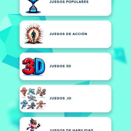
JUEGOS POPULARES
JUEGOS DE ACCIÓN
JUEGOS 3D
JUEGOS .IO
JUEGOS DE HABILIDAD