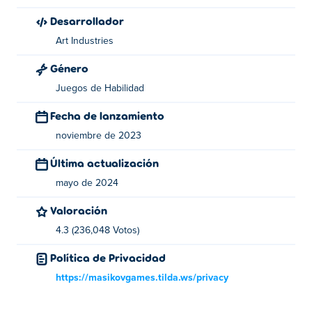
Desarrollador
¿Quién creó Stickman Crazy Box?
Art Industries
Stickman Crazy Box es creado por Art Industries. Juega
Género
sus otros juegos en Poki:
Stickman Parkour Skyland
y
Stickman Parkour 2: Lucky Block
!
Juegos de Habilidad
Fecha de lanzamiento
¿Cómo puedo jugar Stickman Crazy Box gratis?
noviembre de 2023
Puedes jugar Stickman Crazy Box gratis en Poki.
Última actualización
¿Puedo jugar Stickman Crazy Box en
mayo de 2024
dispositivos móviles y de escritorio?
Valoración
Stickman Crazy Box se puede jugar en tu computadora y
4.3 (236,048 Votos)
dispositivos móviles como teléfonos y tabletas.
Política de Privacidad
¿Puedo jugar Stickman Crazy Box con mi
https://masikovgames.tilda.ws/privacy
amigo?