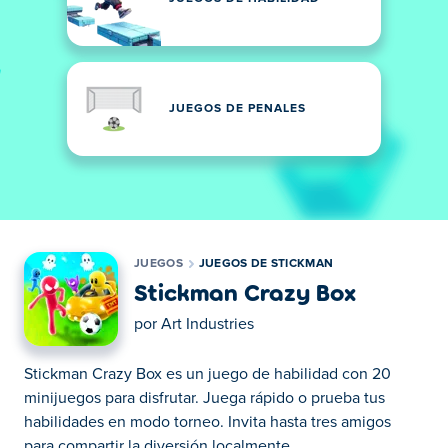
JUEGOS DE PENALES
JUEGOS
JUEGOS DE STICKMAN
Stickman Crazy Box
por
Art Industries
Stickman Crazy Box es un juego de habilidad con 20
minijuegos para disfrutar. Juega rápido o prueba tus
habilidades en modo torneo. Invita hasta tres amigos
para compartir la diversión localmente.