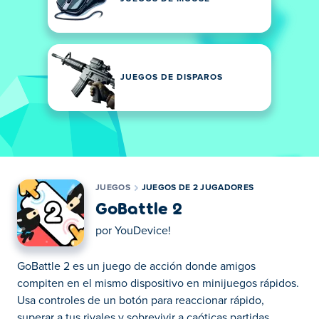
JUEGOS DE DISPAROS
JUEGOS
JUEGOS DE 2 JUGADORES
GoBattle 2
por
YouDevice!
GoBattle 2 es un juego de acción donde amigos
compiten en el mismo dispositivo en minijuegos rápidos.
Usa controles de un botón para reaccionar rápido,
superar a tus rivales y sobrevivir a caóticas partidas