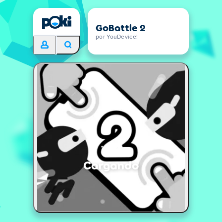
GoBattle 2
por YouDevice!
Cargando