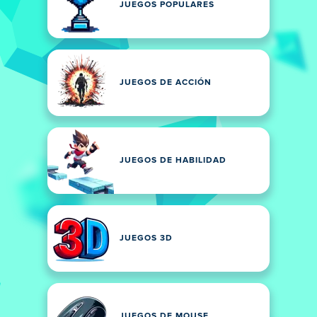
JUEGOS POPULARES
JUEGOS DE ACCIÓN
JUEGOS DE HABILIDAD
JUEGOS 3D
JUEGOS DE MOUSE