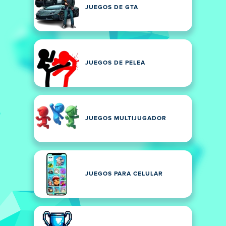
JUEGOS DE GTA
JUEGOS DE PELEA
JUEGOS MULTIJUGADOR
JUEGOS PARA CELULAR