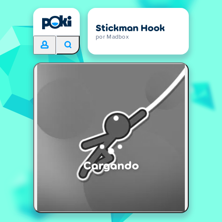
Stickman Hook
por Madbox
Cargando