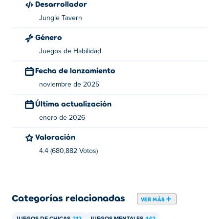
Desarrollador
Tavern. ¡Este es su primer juego en Poki!
Jungle Tavern
¿Cómo puedo jugar a Count Control Legends
Género
gratis?
Juegos de Habilidad
Puedes jugar a Count Control Legends gratis en Poki.
Fecha de lanzamiento
¿Puedo jugar a Count Control Legends en
noviembre de 2025
dispositivos móviles y en ordenador?
Última actualización
Count Control Legends se puede jugar en tu ordenador y
enero de 2026
en dispositivos móviles como teléfonos y tabletas.
Valoración
4.4 (680,882 Votos)
Categorías relacionadas
VER MÁS