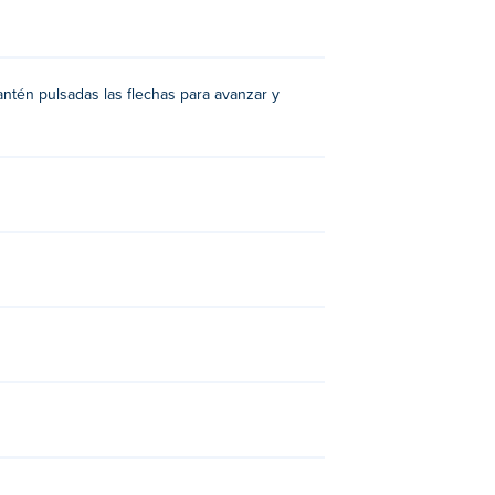
ivertido y visualmente emocionante!
én incluye varios logros nuevos para
antén pulsadas las flechas para avanzar y