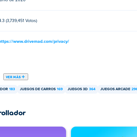
junio de 2026
a y dispositivos móviles como teléfonos y tabletas.
4.3 (3,739,451 Votos)
https://www.drivemad.com/privacy/
VER MÁS
ADOR
183
JUEGOS DE CARROS
169
JUEGOS 3D
364
JUEGOS ARCADE
29
rollador