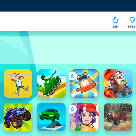
3.1M
636.6