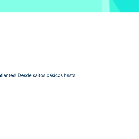
afiantes! Desde saltos básicos hasta
.
 la meta sano y salvo. Debes controlar la
bacias y obstáculos emocionantes y