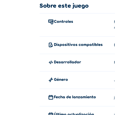
Sobre este juego
La versión 1.4 de Drive Mad trae una int
Disfruta de nuevos colores vibrantes, ico
desafíos adicionales y el derecho a presum
Controles
¿Cómo jugar a Drive Mad?
Dirigir hacia adelante - W, D, X, Flecha ar
Dispositivos compatibles
Dirigir hacia atrás: S, A, Z, flecha abajo, f
¿Quién creó Drive Mad?
Desarrollador
Drive Mad es una creación de Fancade. Ju
Género
¿Cómo puedo jugar a Drive Mad gr
Puedes jugar a Drive Mad gratis en Poki.
Fecha de lanzamiento
¿Puedo jugar Drive Mad en disposi
Última actualización