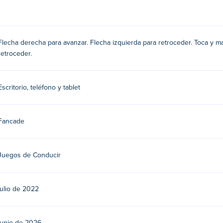
erfaz y menú completamente renovados, ¡haciendo el juego más d
nos nuevos y una apariencia impecable. ¡Esta actualización tambi
ir!
Flecha derecha para avanzar. Flecha izquierda para retroceder. Toca y m
retroceder.
riba, Flecha derecha, Clic del mouse
Escritorio, teléfono y tablet
lecha izquierda
Fancade
ega a sus otros juegos arcade en [insertar nombre].
Speed King
Juegos de Conducir
atis?
julio de 2022
tivos móviles y computadoras de escritorio?