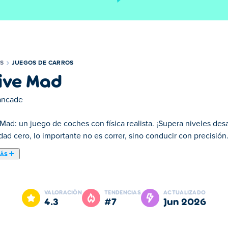
S
JUEGOS DE CARROS
ive Mad
ancade
Mad: un juego de coches con física realista. ¡Supera niveles des
ad cero, lo importante no es correr, sino conducir con precisión
MÁS
duces por una pista llena de obstáculos. Tu objetivo es llegar a
Es más difícil de lo que parece, ya que encontrarás muchas acro
VALORACIÓN
TENDENCIAS
ACTUALIZADO
ario para completar todos los niveles de Drive Mad?
4.3
#7
jun 2026
e Drive Mad?