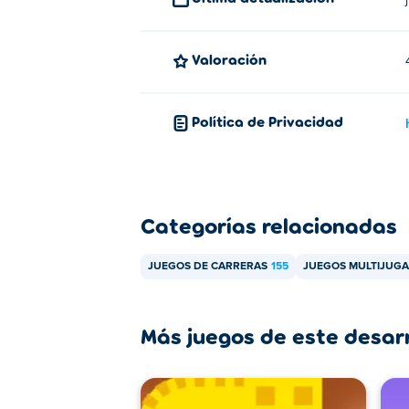
Drive Mad se puede jugar en tu computador
Valoración
Política de Privacidad
Categorías relacionadas
JUEGOS DE CARRERAS
155
JUEGOS MULTIJUG
Más juegos de este desar