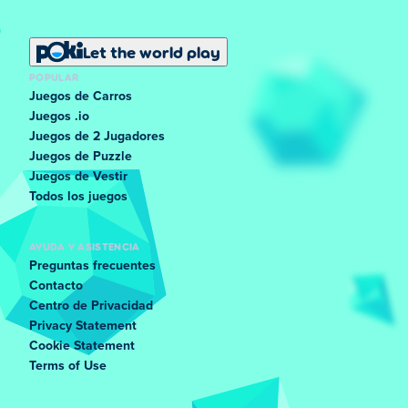
Let the world play
POPULAR
Juegos de Carros
Juegos .io
Juegos de 2 Jugadores
Juegos de Puzzle
Juegos de Vestir
Todos los juegos
AYUDA Y ASISTENCIA
Preguntas frecuentes
Contacto
Centro de Privacidad
Privacy Statement
Cookie Statement
Terms of Use