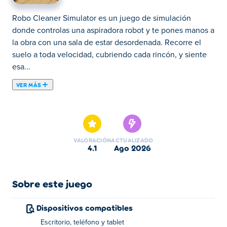
Robo Cleaner Simulator es un juego de simulación
donde controlas una aspiradora robot y te pones manos a
la obra con una sala de estar desordenada. Recorre el
suelo a toda velocidad, cubriendo cada rincón, y siente
esa...
VER MÁS
Robo Cleaner Simulator es un juego de simulación
donde controlas una aspiradora robot y te pones manos a
la obra con una sala de estar desordenada. Recorre el
suelo a toda velocidad, cubriendo cada rincón, y siente
VALORACIÓN
ACTUALIZADO
esa profunda satisfacción al ver cómo la suciedad
4.1
ago 2026
desaparece y la habitación queda reluciente. Sencillo,
relajante y sorprendentemente difícil de parar. ¡Es hora
de limpiar!
Sobre este juego
¿Cómo se juega a Robo Cleaner Simulator?
Dispositivos compatibles
Escritorio, teléfono y tablet
Haz clic o pulsa para seleccionar. Usa las teclas WASD,