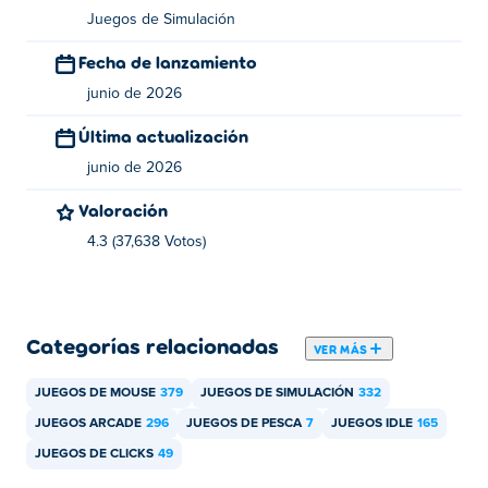
¿Quién creó Sea Catcher?
Juegos de Simulación
Sea Catcher es creado por ANV Games. Tienen otros
Fecha de lanzamiento
juegos de rompecabezas casuales en Poki:
Kate's
junio de 2026
Cooking Party
,
Kate's Cooking Party 2
, z-raid,
Ocean
, y
laborer-2¡
Última actualización
junio de 2026
¿Cómo puedo jugar a Sea Catcher gratis?
Valoración
Puedes jugar a Sea Catcher gratis en дИдядыЪ.
4.3 (37,638 Votos)
¿Puedo jugar a Sea Catcher en dispositivos
móviles y ordenadores de sobremesa?
Sea Catcher se puede jugar en tu ordenador y en
Categorías relacionadas
VER MÁS
dispositivos móviles como teléfonos y tabletas.
JUEGOS DE MOUSE
379
JUEGOS DE SIMULACIÓN
332
JUEGOS ARCADE
296
JUEGOS DE PESCA
7
JUEGOS IDLE
165
JUEGOS DE CLICKS
49