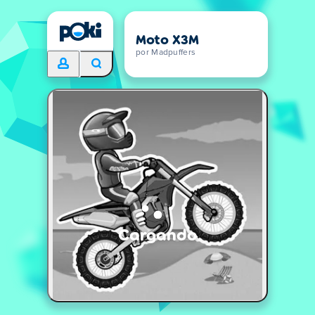
Moto X3M
por Madpuffers
Cargando