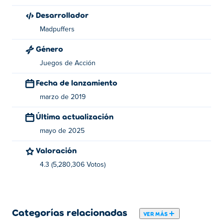
la meta sin chocar.
La mayoría de los choques ocurren
cuando la rueda delantera aterriza con demasiada fuerza
Desarrollador
o la moto se inclina demasiado hacia adelante.
Madpuffers
Las sierras, las rampas que se derrumban, las paredes
Género
móviles y los explosivos con temporizador te harán
Juegos de Acción
chocar si vas demasiado rápido. Necesitas
controlar tu
velocidad antes de cada salto
en lugar de mantener el
Fecha de lanzamiento
acelerador a fondo todo el tiempo.
marzo de 2019
Lo harás mejor si mantienes una velocidad constante en
Última actualización
los saltos:
mayo de 2025
Pulsando el acelerador en lugar de mantenerlo
Valoración
presionado.
4.3 (5,280,306 Votos)
Soltando el acelerador antes de entrar en
peligros en movimiento.
Manteniendo la moto nivelada antes de aterrizar.
Categorías relacionadas
VER MÁS