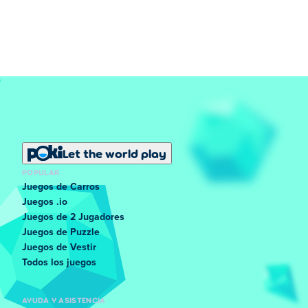
Las estrellas se
basan completamente en tu tiempo
final
. Por ejemplo, en el primer nivel, obtienes 3 estrellas
por terminar el nivel en 13 segundos o menos.
Las volteretas hacia adelante o hacia atrás durante los
saltos largos reducen tu tiempo final en 0,5 segundos
,
lo que convierte las volteretas seguras en una clave para
conseguir más estrellas.
Let the world play
Puedes mejorar tu tiempo:
POPULAR
Haciendo volteretas en el momento adecuado
Juegos de Carros
para terminar más rápido.
Juegos .io
Juegos de 2 Jugadores
Recordando dónde aparecen las trampas para
Juegos de Puzzle
poder evitarlas en la siguiente carrera.
Juegos de Vestir
Todos los juegos
Reiniciando el nivel si chocas pronto y pierdes
mucho tiempo.
AYUDA Y ASISTENCIA