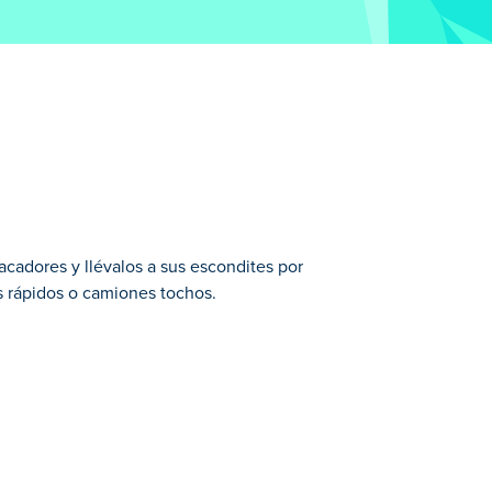
acadores y llévalos a sus escondites por
ás rápidos o camiones tochos.
! Recoge a los ladrones de bancos, déjalos
 esquiva los controles y mejora tu vehículo