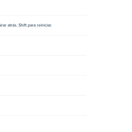
r atrás. Shift para reiniciar.
t: Crash 2D
!
torio?
.