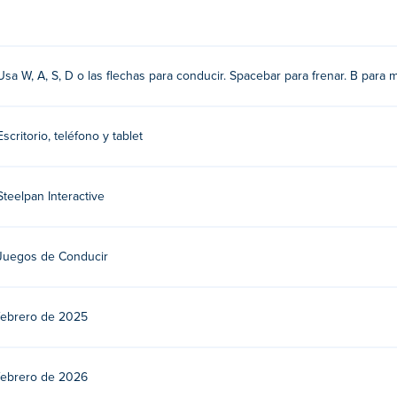
echa
Usa W, A, S, D o las flechas para conducir. Spacebar para frenar. B para mira
Escritorio, teléfono y tablet
e?
 Steelpan Interactive. Juega a sus otros juegos en Poki:
Zeepkis
Steelpan Interactive
ice Chase gratis?
Juegos de Conducir
is en Poki.
hase en dispositivos móviles y computadoras de escri
febrero de 2025
tu computadora y dispositivos móviles como teléfonos y tabletas
febrero de 2026