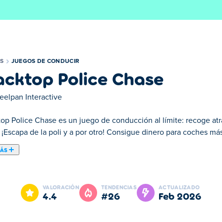
S
JUEGOS DE CONDUCIR
acktop Police Chase
eelpan Interactive
top Police Chase es un juego de conducción al límite: recoge atr
. ¡Escapa de la poli y a por otro! Consigue dinero para coches m
MÁS
ducción en el que el crimen paga... ¡si puedes escapar de la ley
ado, la policía te está pisando los talones! Corre por las calles,
VALORACIÓN
TENDENCIAS
ACTUALIZADO
 escapar de la persecución y dominar el juego de la huida?
4.4
#26
feb 2026
ase?