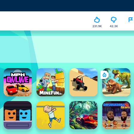
231.9K
42.3K