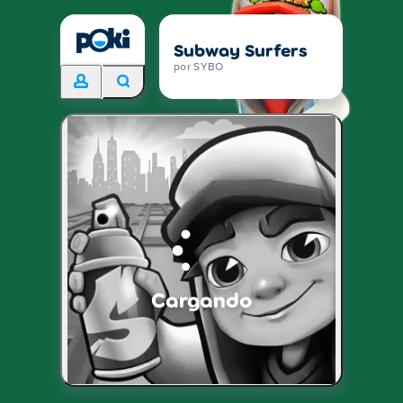
Subway Surfers
por SYBO
Cargando