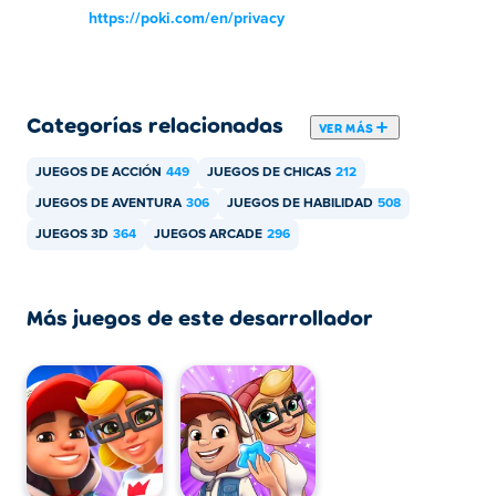
Tricky
https://poki.com/en/privacy
3 🪙
Yutani
500 🪙
Categorías relacionadas
Lucy
VER MÁS
7.000 🪙
JUEGOS DE ACCIÓN
449
JUEGOS DE CHICAS
212
Tagbot
JUEGOS DE AVENTURA
306
JUEGOS DE HABILIDAD
508
12.000 🪙
JUEGOS 3D
364
JUEGOS ARCADE
296
Ninja
20.000 🪙
Tasha
Más juegos de este desarrollador
30.000 🪙
King
80.000 🪙
Brody
350.000 🪙
Jugabilidad de Subway Surfers