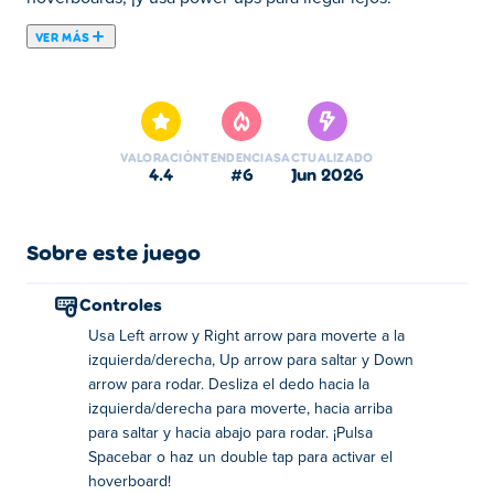
VER MÁS
Subway Surfers es un
endless runner
en el que esquivas
trenes y saltas barreras o cambias de carril para seguir
con vida.
VALORACIÓN
TENDENCIAS
ACTUALIZADO
Las partidas empiezan despacio y, en cuestión de
4.4
#6
jun 2026
segundos, la pantalla se llena de obstáculos. Un
movimiento limpio se convierte en dos, y luego en tres
seguidos a medida que el
juego se acelera
.
Sobre este juego
Estás
reaccionando antes de poder ver
lo que viene. Un
Controles
movimiento tardío pone fin a la partida, y vuelves a
intentarlo de inmediato para superar tu última
Usa Left arrow y Right arrow para moverte a la
puntuación.
izquierda/derecha, Up arrow para saltar y Down
arrow para rodar. Desliza el dedo hacia la
Con más de
17 millones de votos de jugadores
, Subway
izquierda/derecha para moverte, hacia arriba
Surfers es uno de los juegos más jugados en Poki.
para saltar y hacia abajo para rodar. ¡Pulsa
El último mundo de Subway Surfers
Spacebar o haz un double tap para activar el
hoverboard!