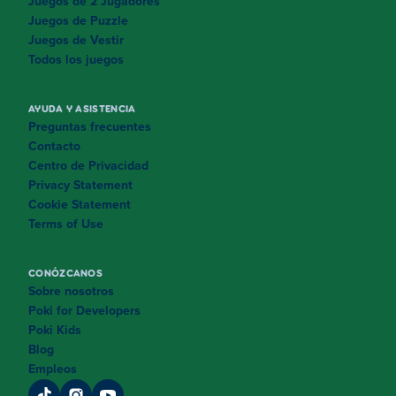
Juegos de 2 Jugadores
Aquí están los controles para ambos:
Juegos de Puzzle
Ordenador:
Juegos de Vestir
Todos los juegos
Flecha izquierda/derecha:
Moverse a la
izquierda/derecha
AYUDA Y ASISTENCIA
Flecha arriba:
Saltar
Preguntas frecuentes
Contacto
Flecha abajo:
Rodar
Centro de Privacidad
Privacy Statement
Espacio:
Activar hoverboard
Cookie Statement
Terms of Use
Móvil:
Deslizar a la izquierda/derecha:
Moverse a la
CONÓZCANOS
izquierda/derecha
Sobre nosotros
Poki for Developers
Deslizar hacia arriba:
Saltar
Poki Kids
Deslizar hacia abajo:
Rodar
Blog
Empleos
Doble toque:
Activar hoverboard