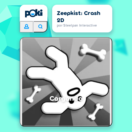
Zeepkist: Crash
2D
por Steelpan Interactive
Cargando