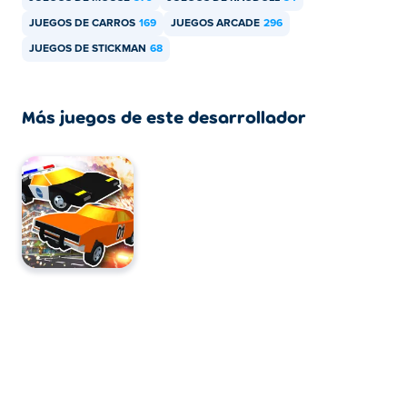
Zeepkist: Crash 2D se puede jugar en tu computadora y
JUEGOS DE CARROS
169
JUEGOS ARCADE
296
dispositivos móviles como teléfonos y tabletas.
JUEGOS DE STICKMAN
68
Más juegos de este desarrollador