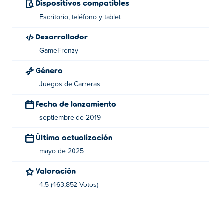
Control S:
Dispositivos compatibles
Escritorio, teléfono y tablet
Barra espaciadora - Drive / flip
Desarrollador
Sobre el creador:
GameFrenzy
Tricks es creado por Yello Games. También son los
Género
creadores detrás
Slopey
, Jet Speed y más.
Juegos de Carreras
Fecha de lanzamiento
septiembre de 2019
Última actualización
mayo de 2025
Valoración
4.5 (463,852 Votos)