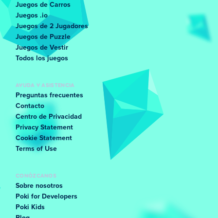
Juegos de Carros
Juegos .io
Juegos de 2 Jugadores
Juegos de Puzzle
Juegos de Vestir
Todos los juegos
AYUDA Y ASISTENCIA
Preguntas frecuentes
Contacto
Centro de Privacidad
Privacy Statement
Cookie Statement
Terms of Use
CONÓZCANOS
Sobre nosotros
Poki for Developers
Poki Kids