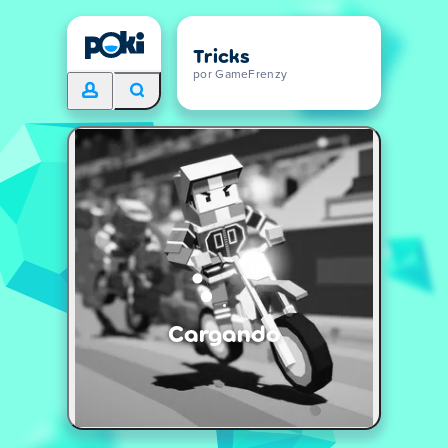
Tricks
por GameFrenzy
Cargando