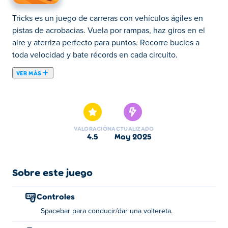
Tricks es un juego de carreras con vehículos ágiles en
pistas de acrobacias. Vuela por rampas, haz giros en el
aire y aterriza perfecto para puntos. Recorre bucles a
toda velocidad y bate récords en cada circuito.
VER MÁS
Tricks es un divertido y colorido juego de carreras de
motocicletas de Yello Games en el que no solo tendrás
que vencer a tus oponentes hasta la línea de meta, ¡sino
también utilizar la mayoría de los trucos mientras lo
VALORACIÓN
ACTUALIZADO
haces! Compite contra otros 5 motocrossers y completa
4.5
may 2025
saltos y volteretas para obtener una bonificación. ¡Llega
primero a la línea de meta y demuestra que eres el
campeón de los trucos! No se pierda las bonificaciones
Sobre este juego
que puede obtener de combos y aterrizajes perfectos.
¡Los desafíos diarios también aseguran que nunca haya
Controles
una carrera aburrida en Tricks on Poki!
Spacebar para conducir/dar una voltereta.